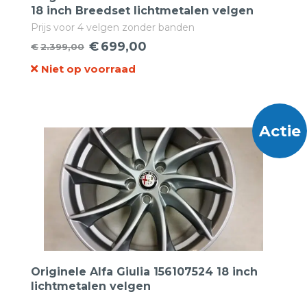
18 inch Breedset lichtmetalen velgen
Prijs voor 4 velgen zonder banden
€
699,00
€
2.399,00
Oorspronkelijke
Huidige
Niet op voorraad
prijs
prijs
was:
is:
€2.399,00.
€699,00.
Actie
Originele Alfa Giulia 156107524 18 inch
lichtmetalen velgen