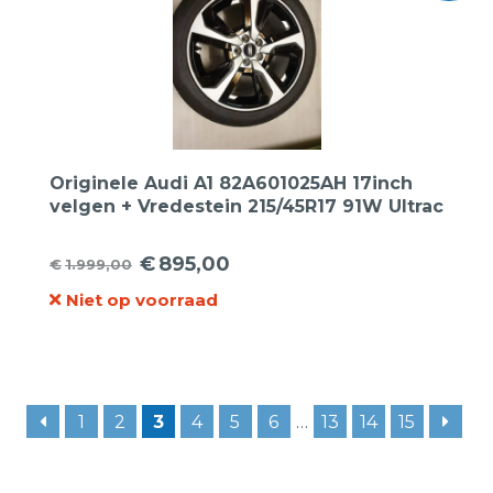
Originele Audi A1 82A601025AH 17inch
velgen + Vredestein 215/45R17 91W Ultrac
AO zomerbanden
€
895,00
€
1.999,00
Oorspronkelijke
Huidige
Niet op voorraad
prijs
prijs
was:
is:
€1.999,00.
€895,00.
1
2
3
4
5
6
…
13
14
15