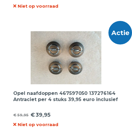
Oorspronkelijke
Huidige
Niet op voorraad
prijs
prijs
was:
is:
€69,95.
€39,95.
Actie
Opel naafdoppen 467597050 137276164
Antraciet per 4 stuks 39,95 euro inclusief
BTW
€
39,95
€
59,95
Oorspronkelijke
Huidige
Niet op voorraad
prijs
prijs