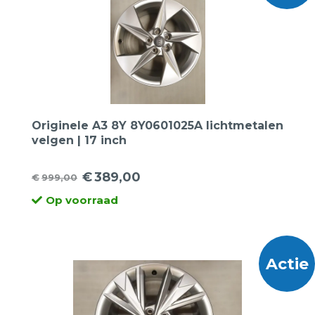
Originele A3 8Y 8Y0601025A lichtmetalen
velgen | 17 inch
€
389,00
€
999,00
Oorspronkelijke
Huidige
Op voorraad
prijs
prijs
was:
is:
€999,00.
€389,00.
Actie