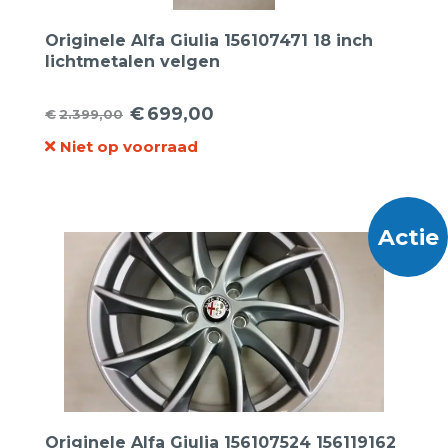
Originele Alfa Giulia 156107471 18 inch
lichtmetalen velgen
€
699,00
€
2.399,00
Oorspronkelijke
Huidige
Niet op voorraad
prijs
prijs
was:
is:
€2.399,00.
€699,00.
Actie
Originele Alfa Giulia 156107524 156119162