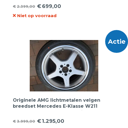
€
699,00
€
2.399,00
Oorspronkelijke
Huidige
Niet op voorraad
prijs
prijs
was:
is:
€2.399,00.
€699,00.
Actie
Originele AMG lichtmetalen velgen
breedset Mercedes E-Klasse W211
A2114012202 A2114012102 18inch +
Breedset Nexen zomerbanden. (Marge
€
1.295,00
€
3.999,00
Oorspronkelijke
Huidige
factuur).