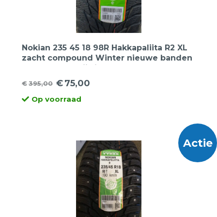
Nokian 235 45 18 98R Hakkapaliita R2 XL
zacht compound Winter nieuwe banden
Dot 2016 de prijs is per 2 stuks.
Opruiming!
€
75,00
€
395,00
Oorspronkelijke
Huidige
Op voorraad
prijs
prijs
was:
is:
€395,00.
€75,00.
Actie