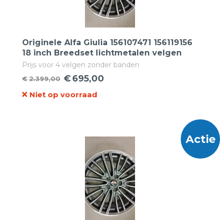
Originele Alfa Giulia 156107471 156119156
18 inch Breedset lichtmetalen velgen
Prijs voor 4 velgen zonder banden
€
695,00
€
2.399,00
Oorspronkelijke
Huidige
Niet op voorraad
prijs
prijs
was:
is:
€2.399,00.
€695,00.
Actie