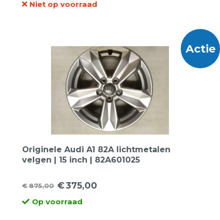
Niet op voorraad
prijs
prijs
was:
is:
€3.999,00.
€1.295,00.
Actie
Originele Audi A1 82A lichtmetalen
velgen | 15 inch | 82A601025
€
375,00
€
875,00
Oorspronkelijke
Huidige
Op voorraad
prijs
prijs
was:
is: