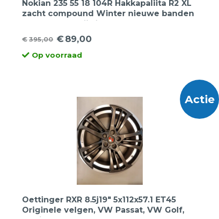
Nokian 235 55 18 104R Hakkapaliita R2 XL
zacht compound Winter nieuwe banden
Dot 2016 de prijs is per 2 stuks.
Opruiming!
€
89,00
€
395,00
Oorspronkelijke
Huidige
Op voorraad
prijs
prijs
was:
is:
€395,00.
€89,00.
Actie
Oettinger RXR 8.5j19″ 5x112x57.1 ET45
Originele velgen, VW Passat, VW Golf,