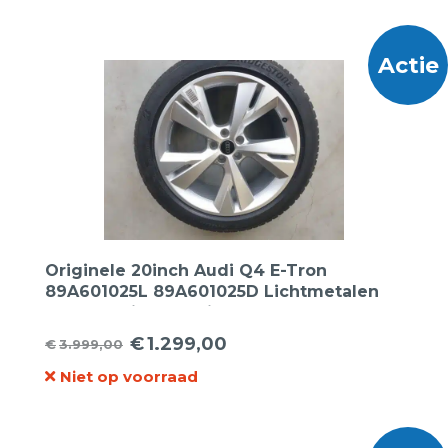
was:
is:
€59,95.
€39,95.
Actie
Originele 20inch Audi Q4 E-Tron
89A601025L 89A601025D Lichtmetalen
velgen 20inch + Bridgestone 235 50 20
en 255 45 20 LM005 AO winterbanden.
€
1.299,00
€
3.999,00
Oorspronkelijke
Huidige
Niet op voorraad
prijs
prijs
was:
is:
€3.999,00.
€1.299,00.