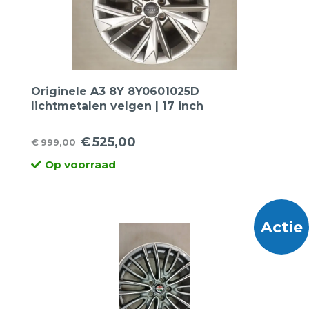
Originele A3 8Y 8Y0601025D
lichtmetalen velgen | 17 inch
€
525,00
€
999,00
Oorspronkelijke
Huidige
Op voorraad
prijs
prijs
was:
is:
€999,00.
€525,00.
Actie