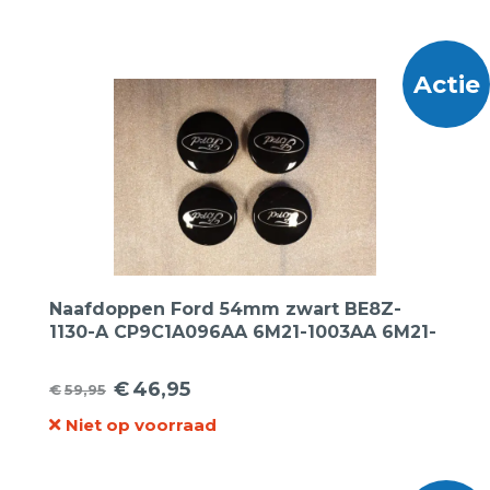
was:
is:
€57,50.
€37,50.
Actie
Naafdoppen Ford 54mm zwart BE8Z-
1130-A CP9C1A096AA 6M21-1003AA 6M21-
1003BA 3613-1171069 4 stuks.
€
46,95
€
59,95
Oorspronkelijke
Huidige
Niet op voorraad
prijs
prijs
was:
is: