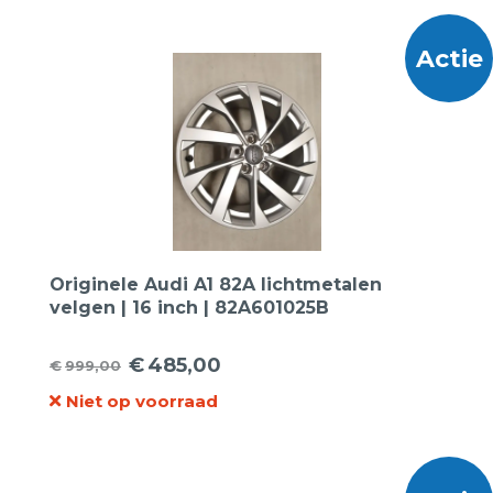
€875,00.
€375,00.
Actie
Originele Audi A1 82A lichtmetalen
velgen | 16 inch | 82A601025B
€
485,00
€
999,00
Oorspronkelijke
Huidige
Niet op voorraad
prijs
prijs
was:
is:
€999,00.
€485,00.