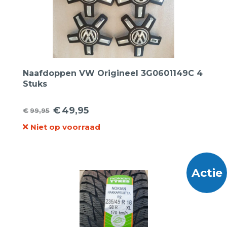
Naafdoppen VW Origineel 3G0601149C 4
Stuks
€
49,95
€
99,95
Oorspronkelijke
Huidige
Niet op voorraad
prijs
prijs
was:
is:
€99,95.
€49,95.
Actie