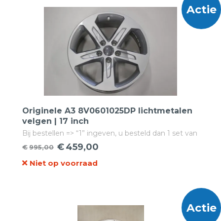
Actie
Originele A3 8V0601025DP lichtmetalen
velgen | 17 inch
Bij bestellen => “1” ingeven, u besteld dan 1 set van
4 velgen!
€
459,00
€
995,00
Oorspronkelijke
Huidige
Niet op voorraad
prijs
prijs
was:
is:
€995,00.
€459,00.
Actie