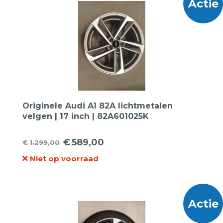
Actie
Originele Audi A1 82A lichtmetalen
velgen | 17 inch | 82A601025K
€
589,00
€
1.299,00
Oorspronkelijke
Huidige
Niet op voorraad
prijs
prijs
was:
is:
€1.299,00.
€589,00.
Actie