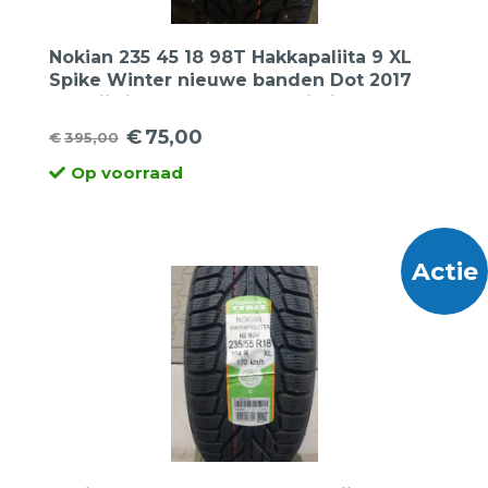
Nokian 235 45 18 98T Hakkapaliita 9 XL
Spike Winter nieuwe banden Dot 2017
de prijs is per 2 stuks. Opruiming!
€
75,00
€
395,00
Oorspronkelijke
Huidige
Op voorraad
prijs
prijs
was:
is:
€395,00.
€75,00.
Actie