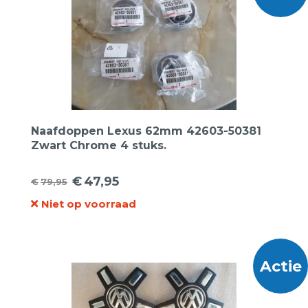
Naafdoppen Lexus 62mm 42603-50381
Zwart Chrome 4 stuks.
€
47,95
€
79,95
Oorspronkelijke
Huidige
Niet op voorraad
prijs
prijs
was:
is:
€79,95.
€47,95.
Actie