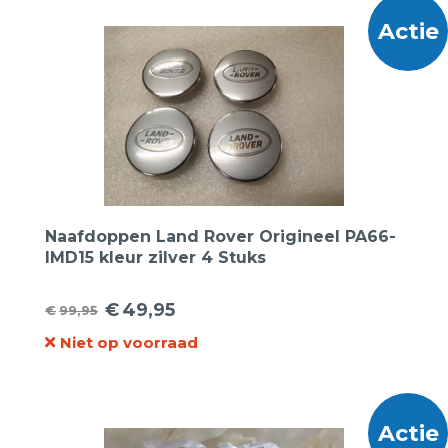
€59,95.
€46,95.
Actie
Naafdoppen Land Rover Origineel PA66-
IMD15 kleur zilver 4 Stuks
€
49,95
€
99,95
Oorspronkelijke
Huidige
Niet op voorraad
prijs
prijs
was:
is:
€99,95.
€49,95.
Actie