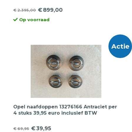
Audi A3, Seat Leon, Skoda
€
899,00
€
2.395,00
Oorspronkelijke
Huidige
Op voorraad
prijs
prijs
was:
is:
€2.395,00.
€899,00.
Actie
Opel naafdoppen 13276166 Antraciet per
4 stuks 39,95 euro inclusief BTW
€
39,95
€
69,95