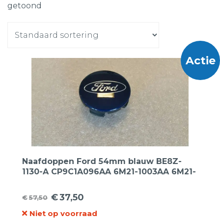
getoond
Actie
Naafdoppen Ford 54mm blauw BE8Z-
1130-A CP9C1A096AA 6M21-1003AA 6M21-
1003BA 3613-1171069 4 stuks.
€
37,50
€
57,50
Oorspronkelijke
Huidige
Niet op voorraad
prijs
prijs