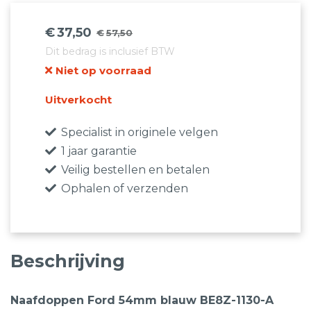
€
37,50
€
57,50
Oorspronkelijke
Huidige
Dit bedrag is inclusief BTW
prijs
prijs
Niet op voorraad
was:
is:
€57,50.
€37,50.
Uitverkocht
Specialist in originele velgen
1 jaar garantie
Veilig bestellen en betalen
Ophalen of verzenden
Beschrijving
Naafdoppen Ford 54mm blauw BE8Z-1130-A