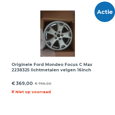
€749,00.
€175,00.
Actie
Originele Ford Mondeo Focus C Max
2238325 lichtmetalen velgen 16inch
€
369,00
€
799,00
Oorspronkelijke
Huidige
Niet op voorraad
prijs
prijs
was:
is:
€799,00.
€369,00.