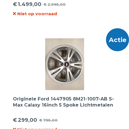
XL winterbanden
€
1.499,00
€
2.995,00
Oorspronkelijke
Huidige
Niet op voorraad
prijs
prijs
was:
is:
€2.995,00.
€1.499,00.
Actie
Originele Ford 1447905 8M21-1007-AB S-
Max Calaxy 16inch 5 Spoke Lichtmetalen
Velgen
€
299,00
€
795,00
Oorspronkelijke
Huidige