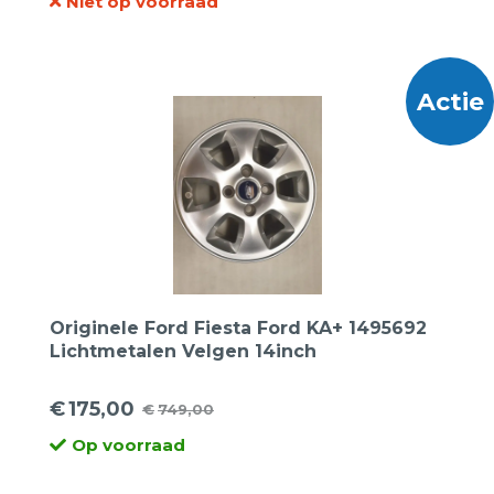
Niet op voorraad
prijs
prijs
was:
is:
€795,00.
€299,00.
Actie
Originele Ford Fiesta Ford KA+ 1495692
Lichtmetalen Velgen 14inch
€
175,00
€
749,00
Oorspronkelijke
Huidige
Op voorraad
prijs
prijs
was:
is: