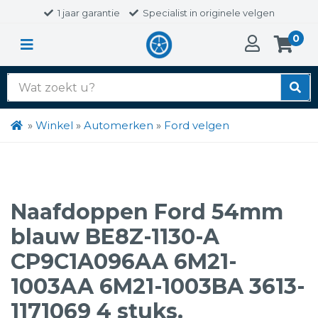
1 jaar garantie
Specialist in originele velgen
0
Zoek
naar:
»
Winkel
»
Automerken
»
Ford velgen
Naafdoppen Ford 54mm
blauw BE8Z-1130-A
CP9C1A096AA 6M21-
1003AA 6M21-1003BA 3613-
1171069 4 stuks.