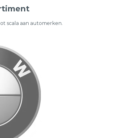
rtiment
oot scala aan automerken.