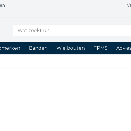
gen
V
Zoek
naar:
tomerken
Banden
Wielbouten
TPMS
Advie