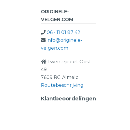
ORIGINELE-
VELGEN.COM
06 - 11 01 87 42
info@originele-
velgen.com
Twentepoort Oost
49
7609 RG Almelo
Routebeschrijving
Klantbeoordelingen