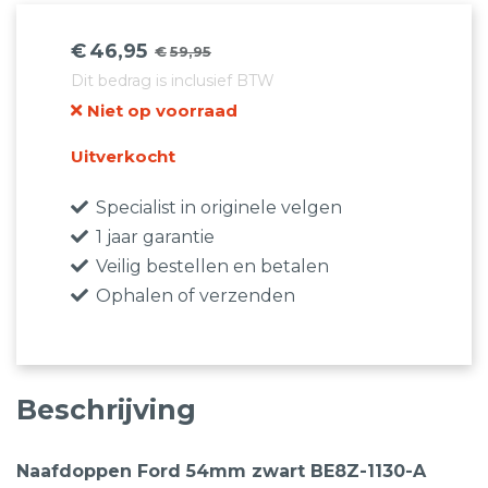
€
46,95
€
59,95
Oorspronkelijke
Huidige
Dit bedrag is inclusief BTW
prijs
prijs
Niet op voorraad
was:
is:
€59,95.
€46,95.
Uitverkocht
Specialist in originele velgen
1 jaar garantie
Veilig bestellen en betalen
Ophalen of verzenden
Beschrijving
Naafdoppen Ford 54mm zwart BE8Z-1130-A