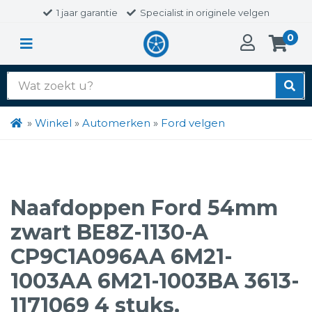
1 jaar garantie
Specialist in originele velgen
0
Zoek
naar:
»
Winkel
»
Automerken
»
Ford velgen
Naafdoppen Ford 54mm
zwart BE8Z-1130-A
CP9C1A096AA 6M21-
1003AA 6M21-1003BA 3613-
1171069 4 stuks.