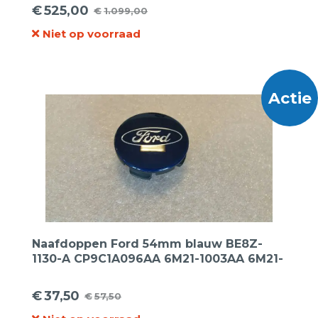
€
525,00
€
1.099,00
Oorspronkelijke
Huidige
Niet op voorraad
prijs
prijs
was:
is:
€1.099,00.
€525,00.
Actie
Naafdoppen Ford 54mm blauw BE8Z-
1130-A CP9C1A096AA 6M21-1003AA 6M21-
1003BA 3613-1171069 4 stuks.
€
37,50
€
57,50
Oorspronkelijke
Huidige