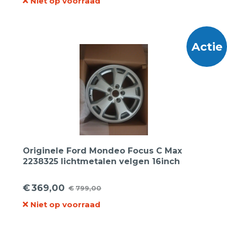
Niet op voorraad
prijs
prijs
was:
is:
€57,50.
€37,50.
Actie
Originele Ford Mondeo Focus C Max
2238325 lichtmetalen velgen 16inch
€
369,00
€
799,00
Oorspronkelijke
Huidige
Niet op voorraad
prijs
prijs
was:
is: