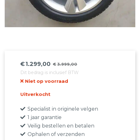
€
1.299,00
€
3.999,00
Oorspronkelijke
Huidige
Dit bedrag is inclusief BTW
prijs
prijs
Niet op voorraad
was:
is:
€3.999,00.
€1.299,00.
Uitverkocht
Specialist in originele velgen
1 jaar garantie
Veilig bestellen en betalen
Ophalen of verzenden