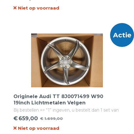
Oorspronkelijke
Huidige
Niet op voorraad
prijs
prijs
was:
is:
€1.299,00.
€629,00.
Actie
Originele Audi TT 8J0071499 W90
19inch Lichtmetalen Velgen
Bij bestellen => “1” ingeven, u bestelt dan 1 set van
4 velgen!
€
659,00
€
1.699,00
Oorspronkelijke
Huidige
Niet op voorraad
prijs
prijs