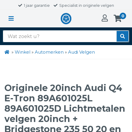
1 jaar garantie
Specialist in originele velgen
0
Zoek
naar:
»
Winkel
»
Automerken
»
Audi Velgen
Originele 20inch Audi Q4
E-Tron 89A601025L
89A601025D Lichtmetalen
velgen 20inch +
Bridgestone 235 50 20 en