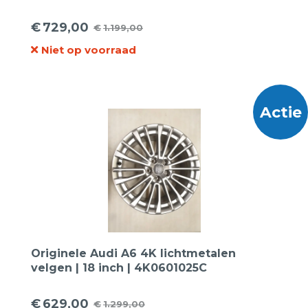
€
729,00
€
1.199,00
Oorspronkelijke
Huidige
Niet op voorraad
prijs
prijs
was:
is:
€1.199,00.
€729,00.
Actie
Originele Audi A6 4K lichtmetalen
velgen | 18 inch | 4K0601025C
€
629,00
€
1.299,00