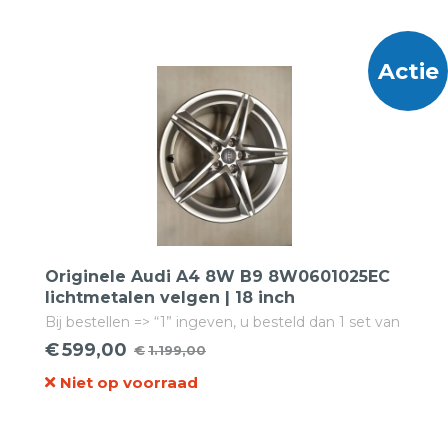
was:
is:
€1.699,00.
€659,00.
Actie
Originele Audi A4 8W B9 8W0601025EC
lichtmetalen velgen | 18 inch
Bij bestellen => “1” ingeven, u besteld dan 1 set van
4 velgen!
€
599,00
€
1.199,00
Oorspronkelijke
Huidige
Niet op voorraad
prijs
prijs
was:
is:
€1.199,00.
€599,00.