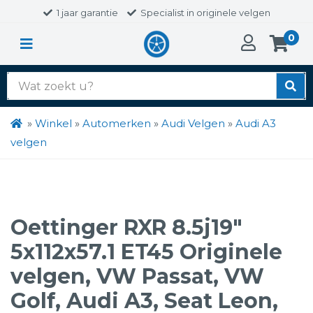
1 jaar garantie
Specialist in originele velgen
0
Zoek
naar:
»
Winkel
»
Automerken
»
Audi Velgen
»
Audi A3
velgen
Oettinger RXR 8.5j19″
5x112x57.1 ET45 Originele
velgen, VW Passat, VW
Golf, Audi A3, Seat Leon,