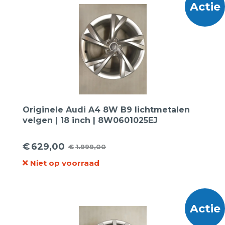
Actie
Originele Audi A4 8W B9 lichtmetalen
velgen | 18 inch | 8W0601025EJ
€
629,00
€
1.999,00
Oorspronkelijke
Huidige
Niet op voorraad
prijs
prijs
was:
is:
€1.999,00.
€629,00.
Actie