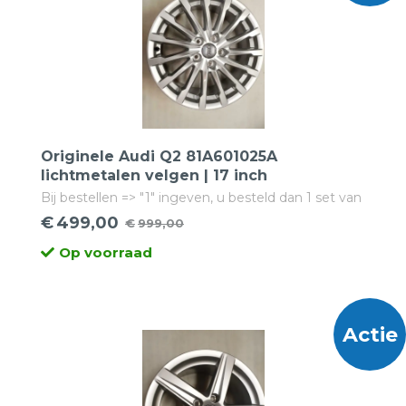
Originele Audi Q2 81A601025A
lichtmetalen velgen | 17 inch
Bij bestellen => "1" ingeven, u besteld dan 1 set van
4 velgen!
€
499,00
€
999,00
Oorspronkelijke
Huidige
Op voorraad
prijs
prijs
was:
is:
€999,00.
€499,00.
Actie