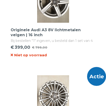
Originele Audi A3 8V lichtmetalen
velgen | 16 inch
Bij bestellen "1" ingeven, u besteld dan 1 set van 4
velgen!
€
399,00
€
799,00
Oorspronkelijke
Huidige
Niet op voorraad
prijs
prijs
was:
is:
€799,00.
€399,00.
Actie