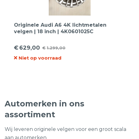
Originele Audi A6 4K lichtmetalen
velgen | 18 inch | 4K0601025C
€
629,00
€
1.299,00
Oorspronkelijke
Huidige
Niet op voorraad
prijs
prijs
was:
is:
€1.299,00.
€629,00.
Automerken in ons
assortiment
Wij leveren originele velgen voor een groot scala
aan automerken.