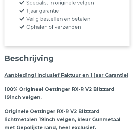
Originele
Specialist in originele velgen
velgen,
1 jaar garantie
VW
Veilig bestellen en betalen
Passat,
Ophalen of verzenden
VW
Golf,
Audi
Beschrijving
A3,
Seat
Aanbieding! Inclusief Faktuur en 1 jaar Garantie!
Leon,
Skoda
100% Origineel Oettinger RX-R V2 Blizzard
aantal
19inch velgen.
Originele
Oettinger RX-R V2 Blizzard
lichtmetalen 19inch velgen, kleur Gunmetaal
met Gepolijste rand, heel exclusief.