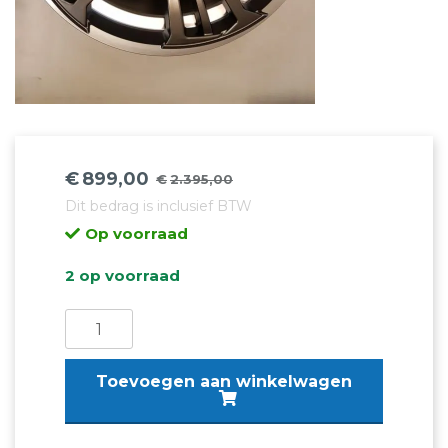
€
899,00
€
2.395,00
Oorspronkelijke
Huidige
Dit bedrag is inclusief BTW
prijs
prijs
Op voorraad
was:
is:
€2.395,00.
€899,00.
2 op voorraad
Oettinger
RXR
8.5j19"
Toevoegen aan winkelwagen
5x112x57.1
ET45