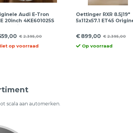
iginele Audi E-Tron
Oettinger RXR 8.5j19″
E 20inch 4KE601025S
5x112x57.1 ET45 Origin
Spaak Lichtmetalen
velgen, VW Passat, V
lgen
Golf, Audi A3, Seat Le
559,00
€
899,00
€
2.395,00
€
2.395,00
rspronkelijke
idige
Oorspronkelijke
Huidige
Skoda
Niet op voorraad
Op voorraad
ijs
ijs
prijs
prijs
s:
was:
is:
.395,00.
59,00.
€2.395,00.
€899,00.
rtiment
oot scala aan automerken.