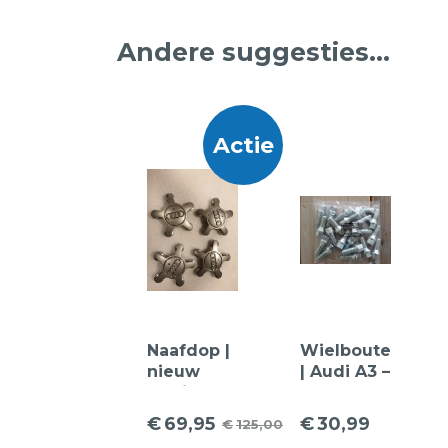
Andere suggesties…
Actie
Naafdop |
Wielbouten
nieuw
| Audi A3 –
Audi A1
A4 – A5 –
8X0 601
A6 – etc –
€
69,95
€
30,99
€
125,00
Oorspronkelijke
Huidige
165 5 Arm
conisch