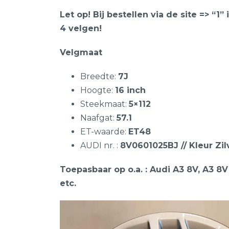
Let op! Bij bestellen via de site => “1
4 velgen!
Velgmaat
Breedte:
7J
Hoogte:
16 inch
Steekmaat:
5×112
Naafgat:
57.1
ET-waarde:
ET48
AUDI nr. :
8V0601025BJ // Kleur Zil
Toepasbaar op o.a. : Audi A3 8V, A3 8V
etc.