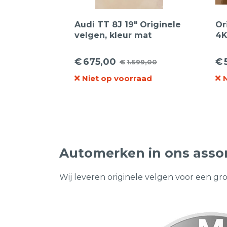
Audi TT 8J 19″ Originele
Or
velgen, kleur mat
4K
Gunmetal met
5 
Gepolijste rand.
Ve
€
675,00
€
€
1.599,00
Oorspronkelijke
Huidige
Oo
Hu
Niet op voorraad
prijs
prijs
pr
pr
was:
is:
wa
is:
€1.599,00.
€675,00.
€2
€5
Automerken in ons asso
Wij leveren originele velgen voor een gr