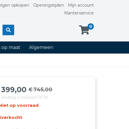
elgen opkopen
Openingstijden
Mijn account
Klantenservice
0
s op maat
Algemeen
€
399,00
€
745,00
orspronkelijke
uidige
t bedrag is inclusief BTW
rijs
rijs
Niet op voorraad
as:
:
745,00.
399,00.
tverkocht