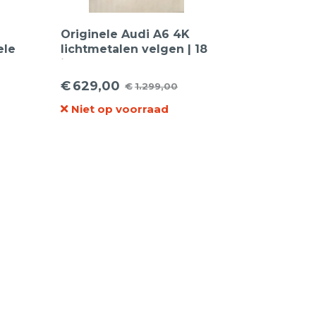
Originele Audi A6 4K
ele
lichtmetalen velgen | 18
W
inch | 4K0601025C
on,
€
629,00
€
1.299,00
Oorspronkelijke
Huidige
Niet op voorraad
prijs
prijs
was:
is:
€1.299,00.
€629,00.