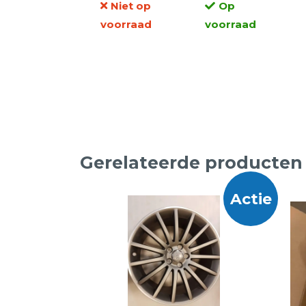
| 4 Stuks
Niet op
Op
prijs
prijs
voorraad
voorraad
was:
is:
€125,00.
€69,95.
Gerelateerde producten
Actie