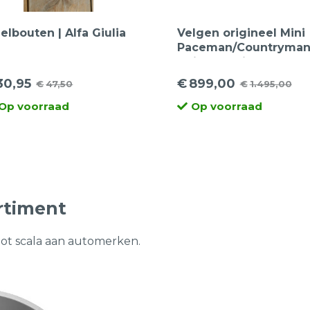
elbouten | Alfa Giulia
Velgen origineel Mini
Paceman/Countryma
17 inch | Winterbande
30,95
€
899,00
€
47,50
€
1.495,00
rspronkelijke
idige
Oorspronkelijke
Huidige
Op voorraad
Op voorraad
ijs
ijs
prijs
prijs
s:
was:
is:
7,50.
0,95.
€1.495,00.
€899,00.
rtiment
oot scala aan automerken.