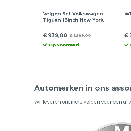
Velgen Set Volkswagen
Wi
Tiguan 18inch New York
Bridgestone
zomerbanden
€
939,00
€
€
1.599,00
Oorspronkelijke
Huidige
Oo
Hu
Op voorraad
prijs
prijs
pr
pr
was:
is:
wa
is:
€1.599,00.
€939,00.
€4
€3
Automerken in ons asso
Wij leveren originele velgen voor een gr