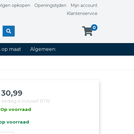
elgen opkopen
Openingstijden
Mijn account
Klantenservice
0
s op maat
Algemeen
€
30,99
t bedrag is inclusief BTW
Op voorraad
op voorraad