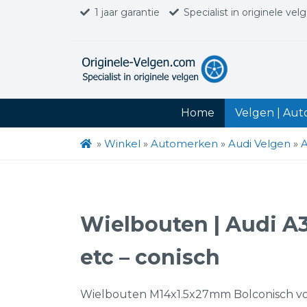
1 jaar garantie
Specialist in originele vel
Home
Velgen | Au
»
Winkel
»
Automerken
»
Audi Velgen
»
A
Wielbouten | Audi A3 
etc – conisch
Wielbouten M14x1.5x27mm Bolconisch v