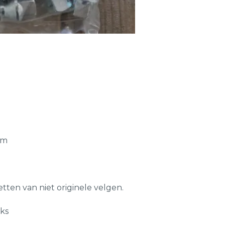
mm
tten van niet originele velgen.
uks