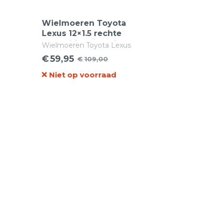
Wielmoeren Toyota
n
Lexus 12×1.5 rechte
n
aansluiting met ring
Wielmoeren Toyota Lexus
12x1.5 rechte aansluiting met
€
59,95
€
109,00
Oorspronkelijke
Huidige
ring
Niet op voorraad
prijs
prijs
was:
is:
€109,00.
€59,95.