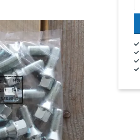
Wi
|
Au
A
-
A
-
A5
-
A6
-
et
-
co
aa