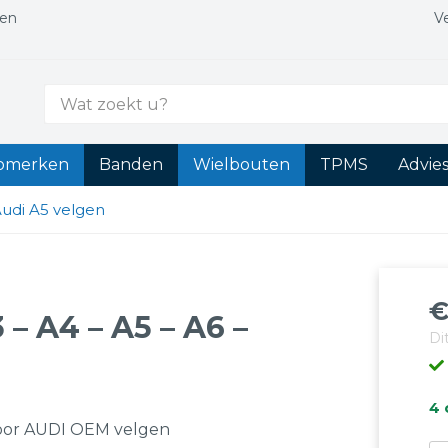
gen
V
Zoek
naar:
tomerken
Banden
Wielbouten
TPMS
Advie
udi A5 velgen
– A4 – A5 – A6 –
Di
4 
oor AUDI OEM velgen