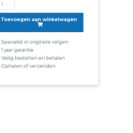
elbouten
di
Toevoegen aan winkelwagen
3
4
Specialist in originele velgen
1 jaar garantie
Veilig bestellen en betalen
Ophalen of verzenden
c
nisch
ntal