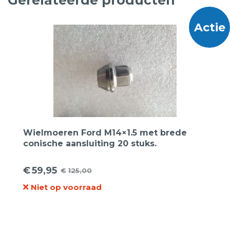
Gerelateerde producten
Actie
Wielmoeren Ford M14×1.5 met brede
conische aansluiting 20 stuks.
€
59,95
€
125,00
Oorspronkelijke
Huidige
Niet op voorraad
prijs
prijs
was:
is:
€125,00.
€59,95.