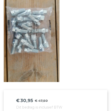
€
30,95
€
47,50
Oorspronkelijke
Huidige
Dit bedrag is inclusief BTW
prijs
prijs