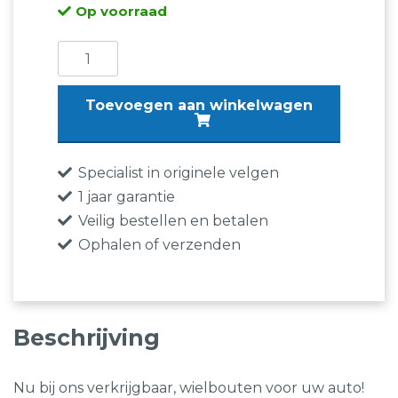
Op voorraad
was:
is:
€47,50.
€30,95.
Wielbouten
|
Alfa
Toevoegen aan winkelwagen
Giulia
aantal
Specialist in originele velgen
1 jaar garantie
Veilig bestellen en betalen
Ophalen of verzenden
Beschrijving
Nu bij ons verkrijgbaar, wielbouten voor uw auto!