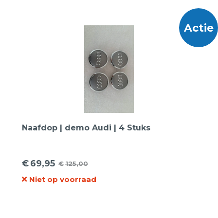
Actie
Naafdop | demo Audi | 4 Stuks
€
69,95
€
125,00
Oorspronkelijke
Huidige
Niet op voorraad
prijs
prijs
was:
is:
€125,00.
€69,95.