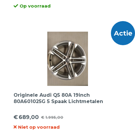
Op voorraad
prijs
prijs
was:
is:
€1.299,00.
€595,00.
Actie
Originele Audi Q5 80A 19inch
80A601025G 5 Spaak Lichtmetalen
Velgen.
€
689,00
€
1.995,00
Oorspronkelijke
Huidige
Niet op voorraad
prijs
prijs