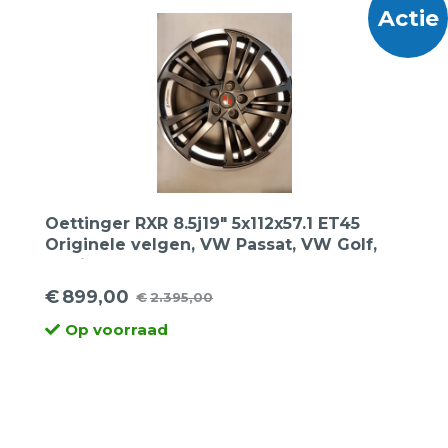
Actie
Oettinger RXR 8.5j19″ 5x112x57.1 ET45
Originele velgen, VW Passat, VW Golf,
Audi A3, Seat Leon, Skoda
€
899,00
€
2.395,00
Oorspronkelijke
Huidige
Op voorraad
prijs
prijs
was:
is:
€2.395,00.
€899,00.