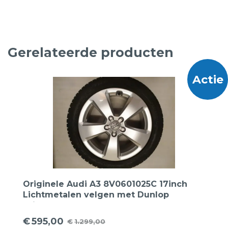
Gerelateerde producten
Actie
Originele Audi A3 8V0601025C 17inch
Lichtmetalen velgen met Dunlop
Winterbanden
€
595,00
€
1.299,00
Oorspronkelijke
Huidige