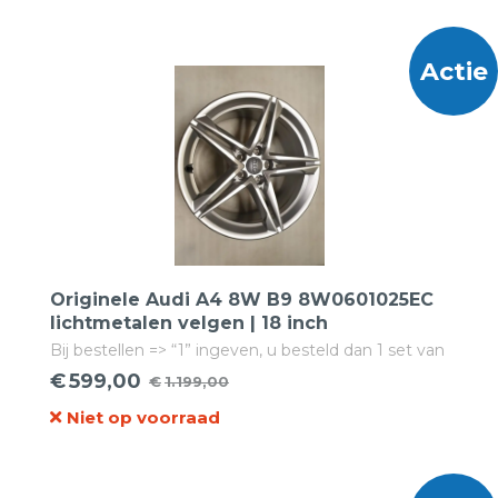
was:
is:
€1.995,00.
€689,00.
Actie
Originele Audi A4 8W B9 8W0601025EC
lichtmetalen velgen | 18 inch
Bij bestellen => “1” ingeven, u besteld dan 1 set van
4 velgen!
€
599,00
€
1.199,00
Oorspronkelijke
Huidige
Niet op voorraad
prijs
prijs
was:
is:
€1.199,00.
€599,00.