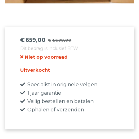
€
659,00
€
1.699,00
Oorspronkelijke
Huidige
Dit bedrag is inclusief BTW
prijs
prijs
Niet op voorraad
was:
is:
€1.699,00.
€659,00.
Uitverkocht
Specialist in originele velgen
1 jaar garantie
Veilig bestellen en betalen
Ophalen of verzenden