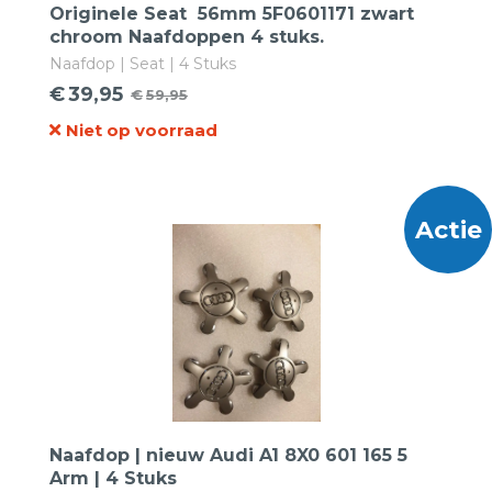
Originele Seat 56mm 5F0601171 zwart
chroom Naafdoppen 4 stuks.
Naafdop | Seat | 4 Stuks
€
39,95
€
59,95
Oorspronkelijke
Huidige
Niet op voorraad
prijs
prijs
was:
is:
€59,95.
€39,95.
Actie
Naafdop | nieuw Audi A1 8X0 601 165 5
Arm | 4 Stuks