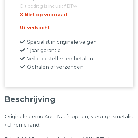
Oorspronkelijke
Huidige
Dit bedrag is inclusief BTW
prijs
prijs
Niet op voorraad
was:
is:
€125,00.
€69,95.
Uitverkocht
Specialist in originele velgen
1 jaar garantie
Veilig bestellen en betalen
Ophalen of verzenden
Beschrijving
Originele demo Audi Naafdoppen, kleur grijsmetalic
/ chrome rand.