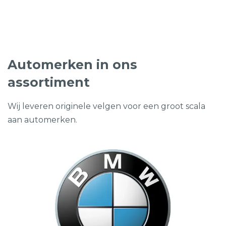
was:
is:
€99,95.
€49,95.
Automerken in ons
assortiment
Wij leveren originele velgen voor een groot scala
aan automerken.