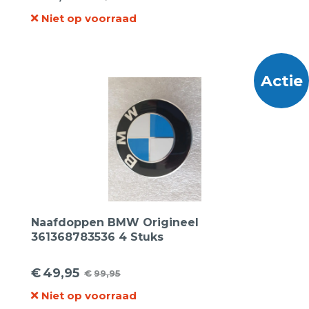
Oorspronkelijke
Huidige
Niet op voorraad
prijs
prijs
was:
is:
€49,95.
€39,95.
Actie
Naafdoppen BMW Origineel
361368783536 4 Stuks
€
49,95
€
99,95
Oorspronkelijke
Huidige
Niet op voorraad
prijs
prijs