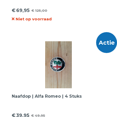
€
69,95
€
125,00
Oorspronkelijke
Huidige
Niet op voorraad
prijs
prijs
was:
is:
€125,00.
€69,95.
Actie
Naafdop | Alfa Romeo | 4 Stuks
€
39,95
€
49,95