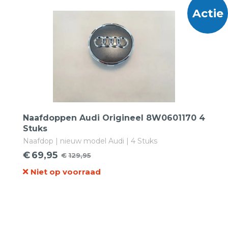
Actie
Naafdoppen Audi Origineel 8W0601170 4
Stuks
Naafdop | nieuw model Audi | 4 Stuks
€
69,95
€
129,95
Oorspronkelijke
Huidige
Niet op voorraad
prijs
prijs
was:
is:
€129,95.
€69,95.