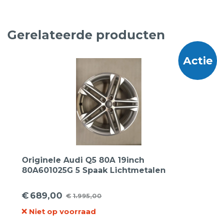
Gerelateerde producten
Actie
Originele Audi Q5 80A 19inch
80A601025G 5 Spaak Lichtmetalen
Velgen.
€
689,00
€
1.995,00
Oorspronkelijke
Huidige
Niet op voorraad
prijs
prijs