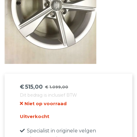
€
515,00
€
1.099,00
Oorspronkelijke
Huidige
Dit bedrag is inclusief BTW
prijs
prijs
Niet op voorraad
was:
is:
€1.099,00.
€515,00.
Uitverkocht
Specialist in originele velgen