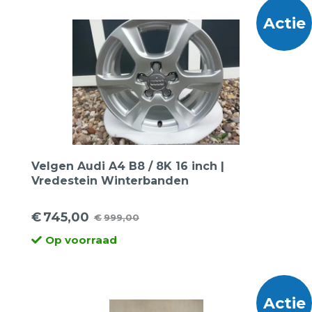
€1.199,00.
€599,00.
Actie
Velgen Audi A4 B8 / 8K 16 inch |
Vredestein Winterbanden
€
745,00
€
999,00
Oorspronkelijke
Huidige
Op voorraad
prijs
prijs
was:
is:
€999,00.
€745,00.
Actie