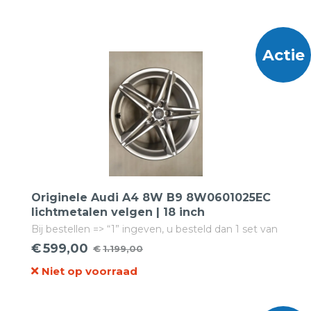
was:
is:
€1.995,00.
€689,00.
Actie
Originele Audi A4 8W B9 8W0601025EC
lichtmetalen velgen | 18 inch
Bij bestellen => “1” ingeven, u besteld dan 1 set van
4 velgen!
€
599,00
€
1.199,00
Oorspronkelijke
Huidige
Niet op voorraad
prijs
prijs
was:
is: