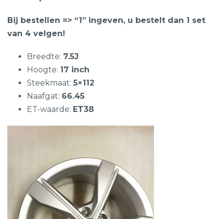
Bij bestellen => “1” ingeven, u bestelt dan 1 set
van 4 velgen!
Breedte:
7.5J
Hoogte:
17 inch
Steekmaat:
5×112
Naafgat:
66.45
ET-waarde:
ET38