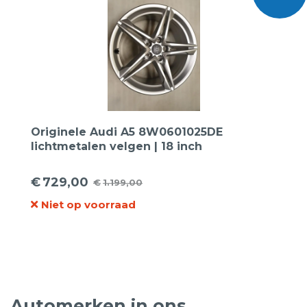
Originele Audi A5 8W0601025DE
lichtmetalen velgen | 18 inch
€
729,00
€
1.199,00
Oorspronkelijke
Huidige
Niet op voorraad
prijs
prijs
was:
is:
€1.199,00.
€729,00.
Automerken in ons