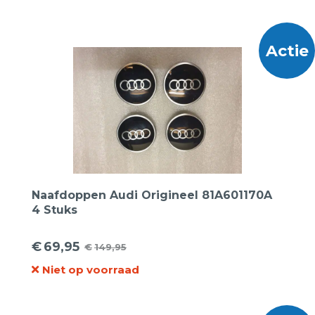
Actie
Naafdoppen Audi Origineel 81A601170A
4 Stuks
€
69,95
€
149,95
Oorspronkelijke
Huidige
Niet op voorraad
prijs
prijs
was:
is:
€149,95.
€69,95.