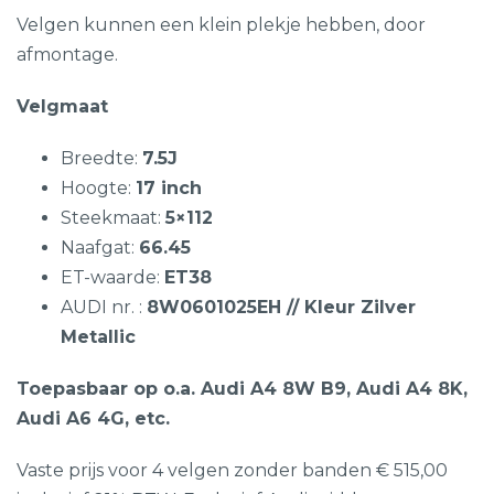
Velgen kunnen een klein plekje hebben, door
afmontage.
Velgmaat
Breedte:
7.5J
Hoogte:
17 inch
Steekmaat:
5×112
Naafgat:
66.45
ET-waarde:
ET38
AUDI nr. :
8W0601025EH // Kleur Zilver
Metallic
Toepasbaar op o.a. Audi A4 8W B9, Audi A4 8K,
Audi A6 4G, etc.
Vaste prijs voor 4 velgen zonder banden € 515,00