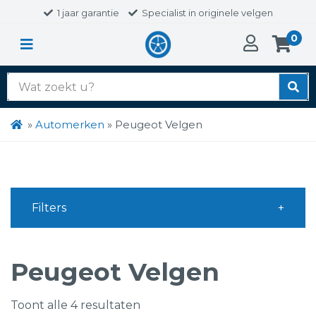
1 jaar garantie
Specialist in originele velgen
0
Zoek
naar:
»
Automerken
»
Peugeot Velgen
Filters
Peugeot Velgen
Toont alle 4 resultaten