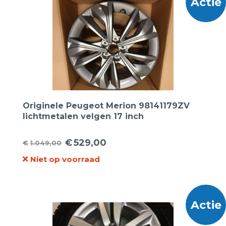
Actie
Originele Peugeot Merion 98141179ZV
lichtmetalen velgen 17 inch
€
529,00
€
1.049,00
Oorspronkelijke
Huidige
Niet op voorraad
prijs
prijs
was:
is:
€1.049,00.
€529,00.
Actie