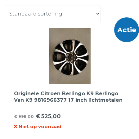
Actie
Originele Citroen Berlingo K9 Berlingo
Van K9 9816966377 17 inch lichtmetalen
velgen
€
525,00
€
995,00
Oorspronkelijke
Huidige
Niet op voorraad
prijs
prijs
was:
is: