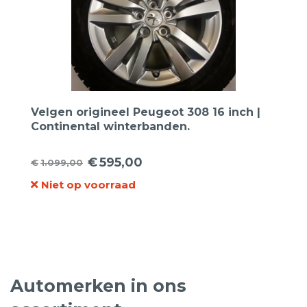
Velgen origineel Peugeot 308 16 inch |
Continental winterbanden.
€
595,00
€
1.099,00
Oorspronkelijke
Huidige
Niet op voorraad
prijs
prijs
was:
is:
€1.099,00.
€595,00.
Automerken in ons