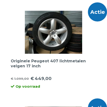
€995,00.
€525,00.
Actie
Originele Peugeot 407 lichtmetalen
velgen 17 inch
€
449,00
€
1.099,00
Oorspronkelijke
Huidige
Op voorraad
prijs
prijs
was:
is:
€1.099,00.
€449,00.