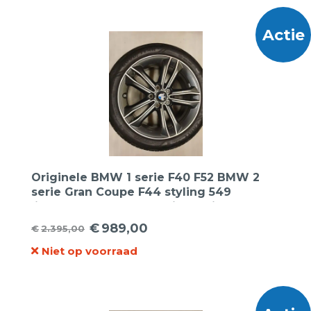
€1.699,00.
€589,00.
Actie
Originele BMW 1 serie F40 F52 BMW 2
serie Gran Coupe F44 styling 549
lichtmetalen velgen 17 inch wielset +
Goodyear zomerbanden
€
989,00
€
2.395,00
Oorspronkelijke
Huidige
Niet op voorraad
prijs
prijs
was:
is:
€2.395,00.
€989,00.