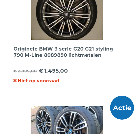
Originele BMW 3 serie G20 G21 styling
790 M-Line 8089890 lichtmetalen
velgen 18 inch breedset + Bridgestone
zomerbanden
€
1.495,00
€
2.999,00
Oorspronkelijke
Huidige
Niet op voorraad
prijs
prijs
was:
is:
€2.999,00.
€1.495,00.
Actie