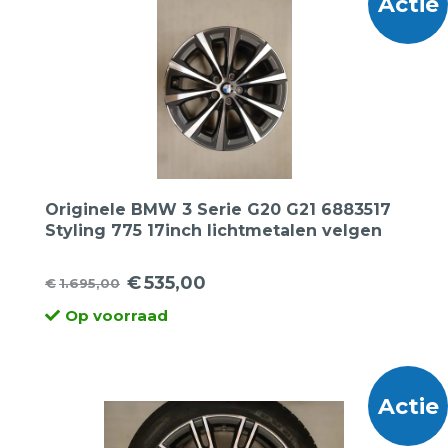
Actie
Originele BMW 3 Serie G20 G21 6883517
Styling 775 17inch lichtmetalen velgen
€
535,00
€
1.695,00
Oorspronkelijke
Huidige
Op voorraad
prijs
prijs
was:
is:
€1.695,00.
€535,00.
Actie