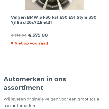
Velgen BMW 3 F30 F31 E90 E91 Style 390
7j16 5x120x72.5 et31
€
375,00
€
795,00
Oorspronkelijke
Huidige
Niet op voorraad
prijs
prijs
was:
is:
€795,00.
€375,00.
Automerken in ons
assortiment
Wij leveren originele velgen voor een groot scala
aan automerken.