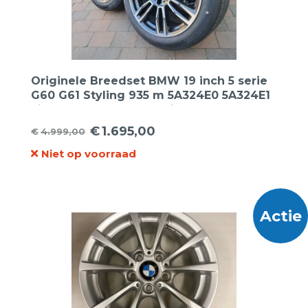
Originele Breedset BMW 19 inch 5 serie
G60 G61 Styling 935 m 5A324E0 5A324E1
Lichtmetalen velgen 19inch + Hankook
245/45 R19 275/40 R19 zomerbanden
€
1.695,00
€
4.999,00
Oorspronkelijke
Huidige
Niet op voorraad
prijs
prijs
was:
is:
€4.999,00.
€1.695,00.
Actie