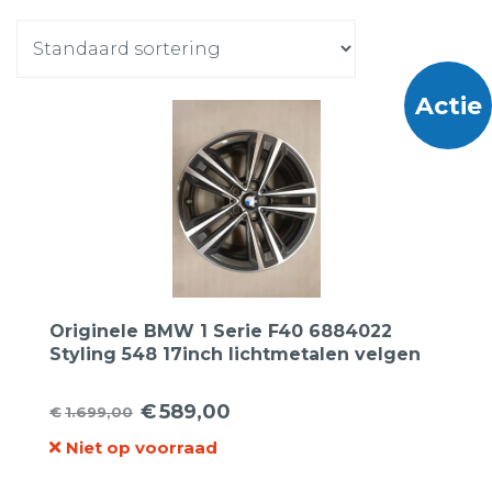
Actie
Originele BMW 1 Serie F40 6884022
Styling 548 17inch lichtmetalen velgen
€
589,00
€
1.699,00
Oorspronkelijke
Huidige
Niet op voorraad
prijs
prijs
was:
is: