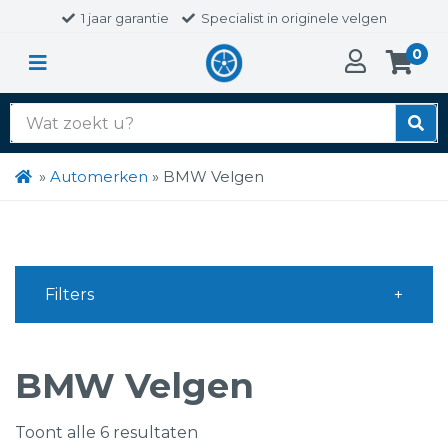
1 jaar garantie
Specialist in originele velgen
0
Zoek
naar:
»
Automerken
»
BMW Velgen
Filters
BMW Velgen
Toont alle 6 resultaten