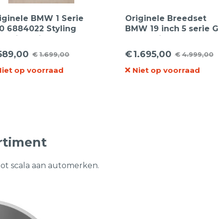
iginele BMW 1 Serie
Originele Breedset
0 6884022 Styling
BMW 19 inch 5 serie 
8 17inch lichtmetalen
G61 Styling 935 m
lgen
5A324E0 5A324E1
589,00
€
1.695,00
€
1.699,00
€
4.999,00
rspronkelijke
idige
Oorspronkelijke
Huidige
Lichtmetalen velgen
19inch + Hankook 245
Niet op voorraad
Niet op voorraad
ijs
ijs
prijs
prijs
R19 275/40 R19
s:
was:
is:
zomerbanden
.699,00.
89,00.
€4.999,00.
€1.695,00.
rtiment
oot scala aan automerken.