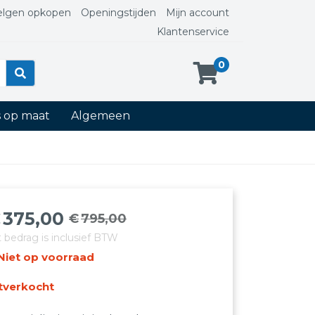
elgen opkopen
Openingstijden
Mijn account
Klantenservice
0
s op maat
Algemeen
€
375,00
€
795,00
orspronkelijke
uidige
t bedrag is inclusief BTW
rijs
rijs
Niet op voorraad
as:
:
795,00.
375,00.
tverkocht