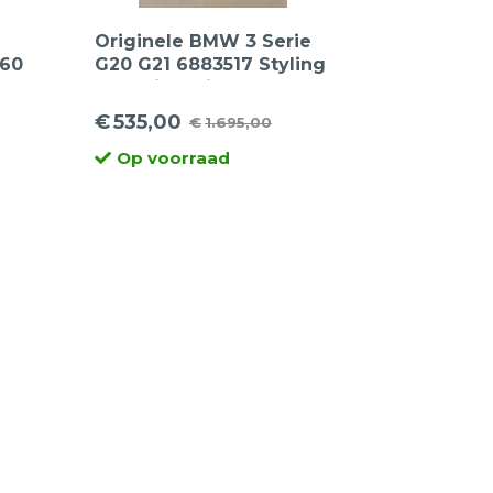
Originele BMW 3 Serie
G60
G20 G21 6883517 Styling
775 17inch lichtmetalen
velgen
€
535,00
€
1.695,00
Oorspronkelijke
Huidige
/45
Op voorraad
prijs
prijs
was:
is:
€1.695,00.
€535,00.