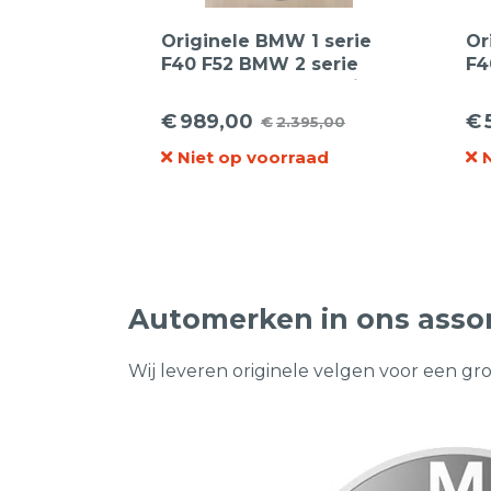
Originele BMW 1 serie
Or
F40 F52 BMW 2 serie
F4
Gran Coupe F44 styling
54
549 lichtmetalen velgen
ve
€
989,00
€
€
2.395,00
Oorspronkelijke
Huidige
17 inch wielset +
Oo
Hu
Goodyear zomerbanden
Niet op voorraad
prijs
prijs
pr
pr
was:
is:
wa
is:
€2.395,00.
€989,00.
€1
€5
Automerken in ons asso
Wij leveren originele velgen voor een gr