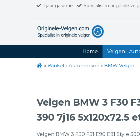
1 jaar garantie
Specialist in originele vel
Home
Velgen | Au
»
Winkel
»
Automerken
»
BMW Velgen
Velgen BMW 3 F30 F31
390 7j16 5x120x72.5 e
Velgen BMW 3 F30 F31 E90 E91 Style 390 