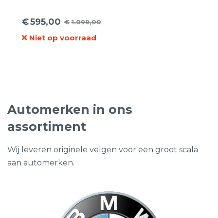
€
595,00
€
1.099,00
Oorspronkelijke
Huidige
Niet op voorraad
prijs
prijs
was:
is:
€1.099,00.
€595,00.
Automerken in ons
assortiment
Wij leveren originele velgen voor een groot scala
aan automerken.