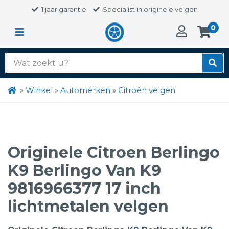
1 jaar garantie
Specialist in originele velgen
0
Zoek
naar:
»
Winkel
»
Automerken
»
Citroën velgen
Originele Citroen Berlingo
K9 Berlingo Van K9
9816966377 17 inch
lichtmetalen velgen