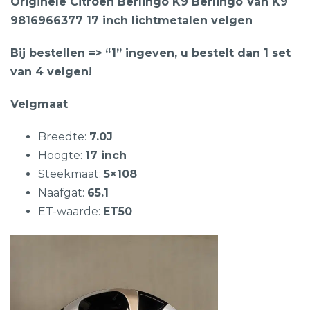
Originele Citroen Berlingo K9 Berlingo Van K9
9816966377 17 inch lichtmetalen velgen
Bij bestellen => “1” ingeven, u bestelt dan 1 set
van 4 velgen!
Velgmaat
Breedte:
7.0J
Hoogte:
17 inch
Steekmaat:
5×108
Naafgat:
65.1
ET-waarde:
ET50