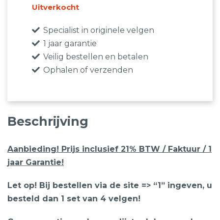
€995,00.
€525,00.
Uitverkocht
Specialist in originele velgen
1 jaar garantie
Veilig bestellen en betalen
Ophalen of verzenden
Beschrijving
Aanbieding! Prijs inclusief 21% BTW / Faktuur / 1
jaar Garantie!
Let op! Bij bestellen via de site => “1” ingeven, u
besteld dan 1 set van 4 velgen!