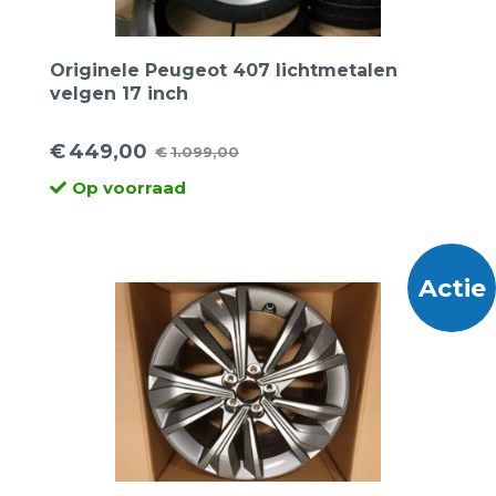
Originele Peugeot 407 lichtmetalen
velgen 17 inch
€
449,00
€
1.099,00
Oorspronkelijke
Huidige
Op voorraad
prijs
prijs
was:
is:
€1.099,00.
€449,00.
Actie