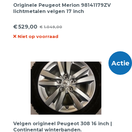
Originele Peugeot Merion 98141179ZV
lichtmetalen velgen 17 inch
€
529,00
€
1.049,00
Oorspronkelijke
Huidige
Niet op voorraad
prijs
prijs
was:
is:
€1.049,00.
€529,00.
Actie
Velgen origineel Peugeot 308 16 inch |
Continental winterbanden.