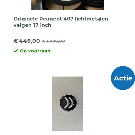
Originele Peugeot 407 lichtmetalen
velgen 17 inch
€
449,00
€
1.099,00
Oorspronkelijke
Huidige
Op voorraad
prijs
prijs
was:
is:
€1.099,00.
€449,00.
Actie