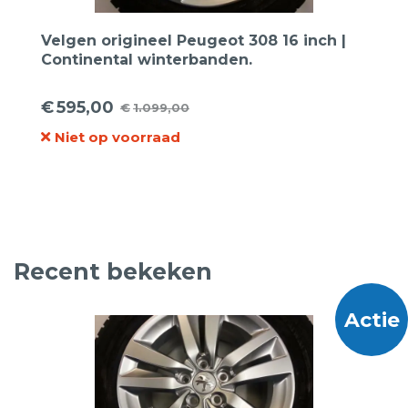
Velgen origineel Peugeot 308 16 inch |
Continental winterbanden.
€
595,00
€
1.099,00
Oorspronkelijke
Huidige
Niet op voorraad
prijs
prijs
was:
is:
€1.099,00.
€595,00.
Recent bekeken
Actie