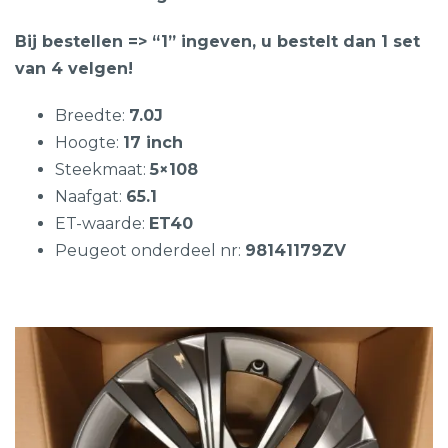
Bij bestellen => “1” ingeven, u bestelt dan 1 set
van 4 velgen!
Breedte:
7.0J
Hoogte:
17 inch
Steekmaat:
5×108
Naafgat:
65.1
ET-waarde:
ET40
Peugeot onderdeel nr:
98141179ZV