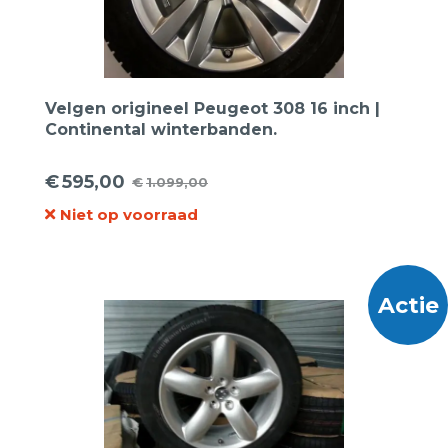
Velgen origineel Peugeot 308 16 inch |
Continental winterbanden.
€
595,00
€
1.099,00
Oorspronkelijke
Huidige
Niet op voorraad
prijs
prijs
was:
is:
€1.099,00.
€595,00.
Actie