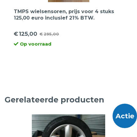
TMPS wielsensoren, prijs voor 4 stuks
125,00 euro inclusief 21% BTW.
€
125,00
€
295,00
Oorspronkelijke
Huidige
Op voorraad
prijs
prijs
was:
is:
€295,00.
€125,00.
Gerelateerde producten
Actie