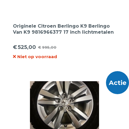
Originele Citroen Berlingo K9 Berlingo
Van K9 9816966377 17 inch lichtmetalen
velgen
€
525,00
€
995,00
Oorspronkelijke
Huidige
Niet op voorraad
prijs
prijs
was:
is:
€995,00.
€525,00.
Actie