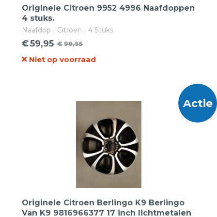
Originele Citroen 9952 4996 Naafdoppen
4 stuks.
Naafdop | Citroen | 4 Stuks
€
59,95
€
99,95
Oorspronkelijke
Huidige
Niet op voorraad
prijs
prijs
was:
is:
€99,95.
€59,95.
Actie
Originele Citroen Berlingo K9 Berlingo
Van K9 9816966377 17 inch lichtmetalen