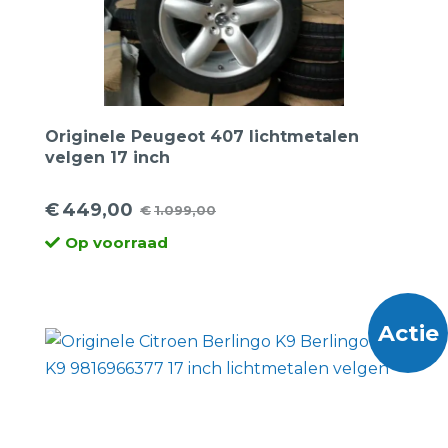
Originele Peugeot 407 lichtmetalen
velgen 17 inch
€
449,00
€
1.099,00
Oorspronkelijke
Huidige
Op voorraad
prijs
prijs
was:
is:
€1.099,00.
€449,00.
Actie