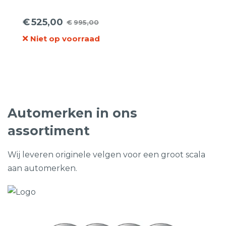
velgen
€
525,00
€
995,00
Oorspronkelijke
Huidige
Niet op voorraad
prijs
prijs
was:
is:
€995,00.
€525,00.
Automerken in ons
assortiment
Wij leveren originele velgen voor een groot scala
aan automerken.