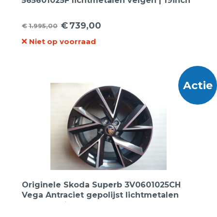
565601025F lichtmetalen velgen | 19inch
€
739,00
€
1.995,00
Oorspronkelijke
Huidige
Niet op voorraad
prijs
prijs
was:
is:
€1.995,00.
€739,00.
Actie
Originele Skoda Superb 3V0601025CH
Vega Antraciet gepolijst lichtmetalen
velgen 18 inch