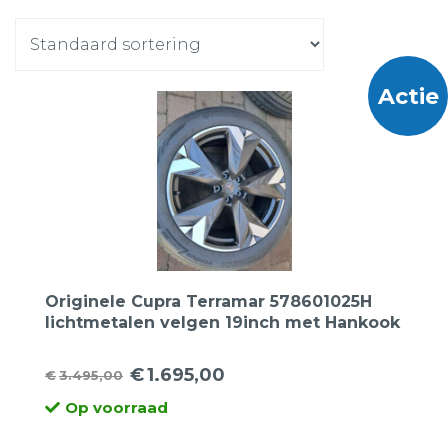
Actie
Originele Cupra Terramar 578601025H
lichtmetalen velgen 19inch met Hankook
255 45 19 100V Ventus Evo SUV
zomerbanden.
€
1.695,00
€
3.495,00
Oorspronkelijke
Huidige
Op voorraad
prijs
prijs
was:
is: