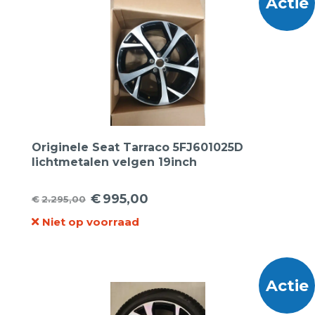
Actie
Originele Seat Tarraco 5FJ601025D
lichtmetalen velgen 19inch
€
995,00
€
2.295,00
Oorspronkelijke
Huidige
Niet op voorraad
prijs
prijs
was:
is:
€2.295,00.
€995,00.
Actie