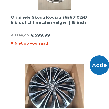
Originele Skoda Kodiaq 565601025D
Elbrus lichtmetalen velgen | 18 inch
€
599,99
€
1.599,00
Oorspronkelijke
Huidige
Niet op voorraad
prijs
prijs
was:
is:
€1.599,00.
€599,99.
Actie