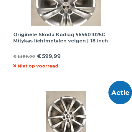
Originele Skoda Kodiaq 565601025C
Mitykas lichtmetalen velgen | 18 inch
€
599,99
€
1.599,00
Oorspronkelijke
Huidige
Niet op voorraad
prijs
prijs
was:
is:
€1.599,00.
€599,99.
Actie