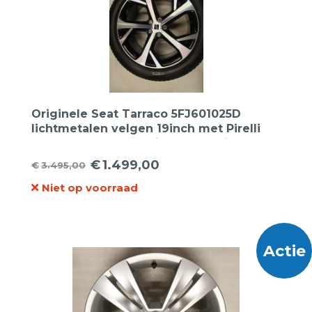
Originele Seat Tarraco 5FJ601025D
lichtmetalen velgen 19inch met Pirelli
255 45 19 100V Scorpion Seal Inside
zomerbanden
€
1.499,00
€
3.495,00
Oorspronkelijke
Huidige
Niet op voorraad
prijs
prijs
was:
is:
€3.495,00.
€1.499,00.
Actie