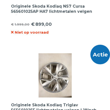
Originele Skoda Kodiaq NS7 Cursa
565601025AP HA7 lichtmetalen velgen
19inch.
€
899,00
€
1.999,00
Oorspronkelijke
Huidige
Niet op voorraad
prijs
prijs
was:
is:
€1.999,00.
€899,00.
Actie
Originele Skoda Kodiaq Triglav