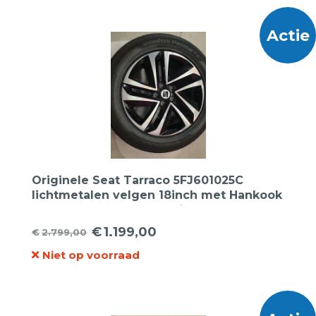
€3.495,00.
€1.695,00.
Actie
Originele Seat Tarraco 5FJ601025C
lichtmetalen velgen 18inch met Hankook
235 55 18 100V Ventus Prime 3X Seal
Inside zomerbanden
€
1.199,00
€
2.799,00
Oorspronkelijke
Huidige
Niet op voorraad
prijs
prijs
was:
is:
€2.799,00.
€1.199,00.