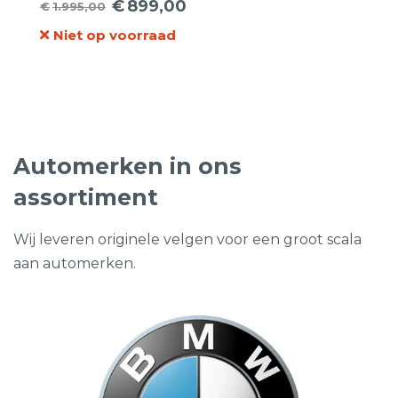
€
899,00
€
1.995,00
Oorspronkelijke
Huidige
Niet op voorraad
prijs
prijs
was:
is:
€1.995,00.
€899,00.
Automerken in ons
assortiment
Wij leveren originele velgen voor een groot scala
aan automerken.