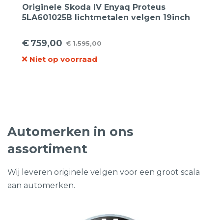
Originele Skoda IV Enyaq Proteus
5LA601025B lichtmetalen velgen 19inch
€
759,00
€
1.595,00
Oorspronkelijke
Huidige
Niet op voorraad
prijs
prijs
was:
is:
€1.595,00.
€759,00.
Automerken in ons
assortiment
Wij leveren originele velgen voor een groot scala
aan automerken.