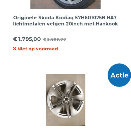
Originele Skoda Kodiaq 57H601025B HA7
lichtmetalen velgen 20inch met Hankook
zomerbanden.
€
1.795,00
€
3.699,00
Oorspronkelijke
Huidige
Niet op voorraad
prijs
prijs
was:
is:
€3.699,00.
€1.795,00.
Actie