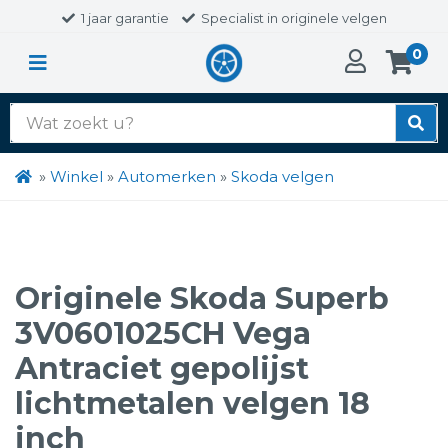
1 jaar garantie
Specialist in originele velgen
0
Zoek
naar:
»
Winkel
»
Automerken
»
Skoda velgen
Originele Skoda Superb
3V0601025CH Vega
Antraciet gepolijst
lichtmetalen velgen 18
inch