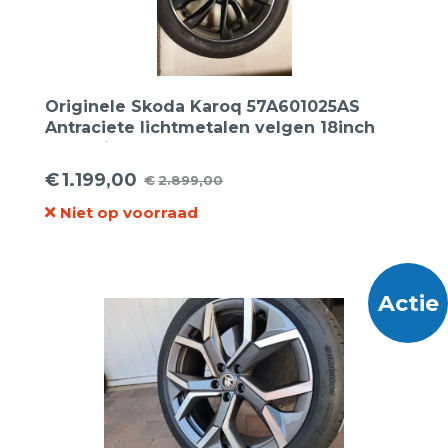
Originele Skoda Karoq 57A601025AS
Antraciete lichtmetalen velgen 18inch
met Bridgestoen 215 50 18 96W Turanza
Eco zomerbanden
€
1.199,00
€
2.899,00
Oorspronkelijke
Huidige
Niet op voorraad
prijs
prijs
was:
is:
€2.899,00.
€1.199,00.
Actie