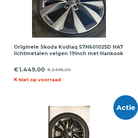
Originele Skoda Kodiaq 57H601025D HA7
lichtmetalen velgen 19inch met Hankook
zomerbanden
€
1.449,00
€
2.995,00
Oorspronkelijke
Huidige
Niet op voorraad
prijs
prijs
was:
is:
€2.995,00.
€1.449,00.
Actie