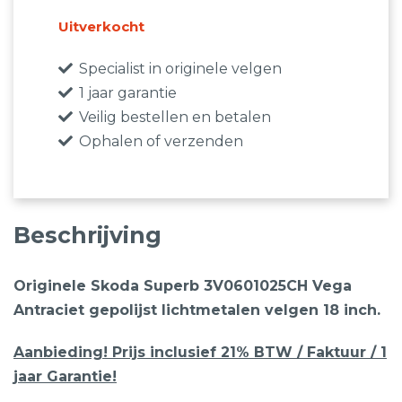
€1.995,00.
€899,00.
Uitverkocht
Specialist in originele velgen
1 jaar garantie
Veilig bestellen en betalen
Ophalen of verzenden
Beschrijving
Originele Skoda Superb 3V0601025CH Vega
Antraciet gepolijst lichtmetalen velgen 18 inch.
Aanbieding! Prijs inclusief 21% BTW / Faktuur / 1
jaar Garantie!