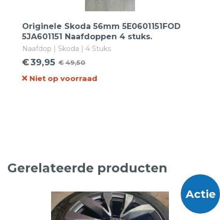
Originele Skoda 56mm 5E0601151FOD
5JA601151 Naafdoppen 4 stuks.
Naafdop | Skoda | 4 Stuks
€
39,95
€
49,50
Oorspronkelijke
Huidige
Niet op voorraad
prijs
prijs
was:
is:
€49,50.
€39,95.
Gerelateerde producten
Actie