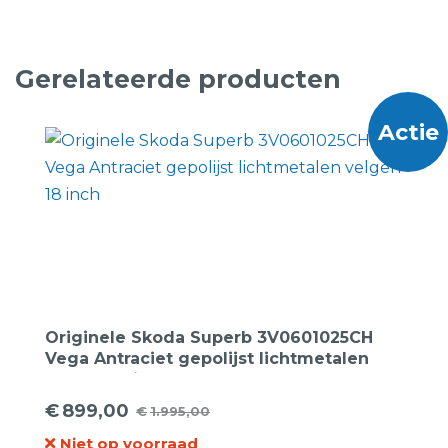
Gerelateerde producten
Actie
Originele Skoda Superb 3V0601025CH
Vega Antraciet gepolijst lichtmetalen
velgen 18 inch
€
899,00
€
1.995,00
Oorspronkelijke
Huidige
Niet op voorraad