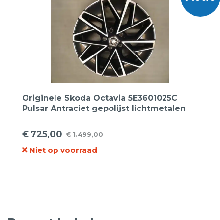
Originele Skoda Octavia 5E3601025C
Pulsar Antraciet gepolijst lichtmetalen
velgen 17 inch
€
725,00
€
1.499,00
Oorspronkelijke
Huidige
Niet op voorraad
prijs
prijs
was:
is:
€1.499,00.
€725,00.