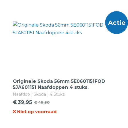
Actie
Originele Skoda 56mm 5E0601151FOD
5JA601151 Naafdoppen 4 stuks.
Naafdop | Skoda | 4 Stuks
€
39,95
€
49,50
Oorspronkelijke
Huidige
Niet op voorraad
prijs
prijs
was:
is: