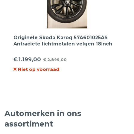
Originele Skoda Karoq 57A601025AS
Antraciete lichtmetalen velgen 18inch
met Bridgestoen 215 50 18 96W Turanza
Eco zomerbanden
€
1.199,00
€
2.899,00
Oorspronkelijke
Huidige
Niet op voorraad
prijs
prijs
was:
is:
€2.899,00.
€1.199,00.
Automerken in ons
assortiment