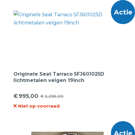
€2.395,00.
€899,00.
Actie
Originele Seat Tarraco 5FJ601025D
lichtmetalen velgen 19inch
€
995,00
€
2.295,00
Oorspronkelijke
Huidige
Niet op voorraad
prijs
prijs
was:
is:
€2.295,00.
€995,00.
Actie