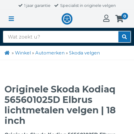
1 jaar garantie
Specialist in originele velgen
0
Zoek
naar:
»
Winkel
»
Automerken
»
Skoda velgen
Originele Skoda Kodiaq
565601025D Elbrus
lichtmetalen velgen | 18
inch