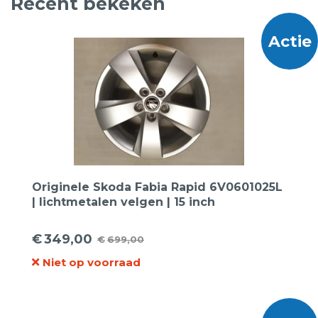
Recent bekeken
Actie
Originele Skoda Fabia Rapid 6V0601025L
| lichtmetalen velgen | 15 inch
€
349,00
€
699,00
Oorspronkelijke
Huidige
Niet op voorraad
prijs
prijs
was:
is:
€699,00.
€349,00.