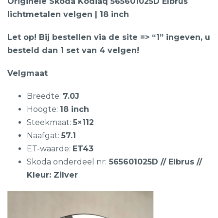
Originele Skoda Kodiaq 565601025D Elbrus
lichtmetalen velgen | 18 inch
Let op! Bij bestellen via de site => “1” ingeven, u
besteld dan 1 set van 4 velgen!
Velgmaat
Breedte:
7.0J
Hoogte:
18 inch
Steekmaat:
5×112
Naafgat:
57.1
ET-waarde:
ET43
Skoda onderdeel nr:
565601025D // Elbrus //
Kleur: Zilver