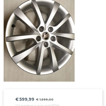
€
599,99
€
1.599,00
Oorspronkelijke
Huidige
Dit bedrag is inclusief BTW