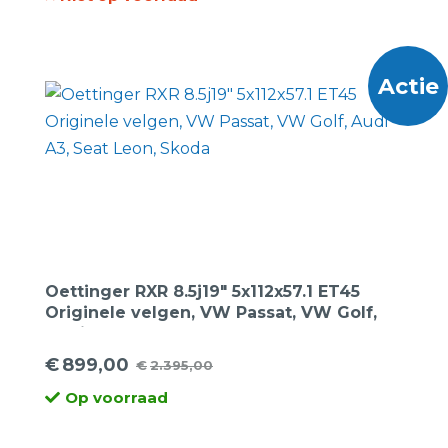
prijs
prijs
was:
is:
€1.995,00.
€899,00.
Actie
Oettinger RXR 8.5j19″ 5x112x57.1 ET45
Originele velgen, VW Passat, VW Golf,
Audi A3, Seat Leon, Skoda
€
899,00
€
2.395,00
Oorspronkelijke
Huidige
Op voorraad
prijs
prijs
was:
is: