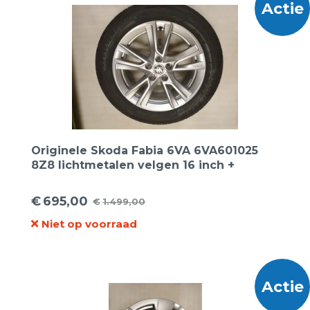
Actie
Originele Skoda Fabia 6VA 6VA601025
8Z8 lichtmetalen velgen 16 inch +
Goodyear zomerbanden
€
695,00
€
1.499,00
Oorspronkelijke
Huidige
Niet op voorraad
prijs
prijs
was:
is:
€1.499,00.
€695,00.
Actie