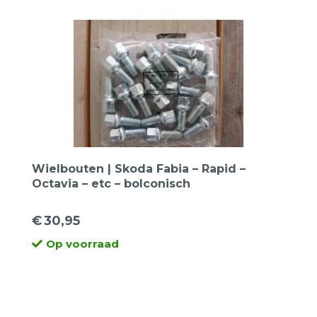
€49,50.
€39,95.
Wielbouten | Skoda Fabia – Rapid –
Octavia – etc – bolconisch
€
30,95
Op voorraad