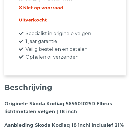
prijs
prijs
Niet op voorraad
was:
is:
€1.599,00.
€599,99.
Uitverkocht
Specialist in originele velgen
1 jaar garantie
Veilig bestellen en betalen
Ophalen of verzenden
Beschrijving
Originele Skoda Kodiaq 565601025D Elbrus
lichtmetalen velgen | 18 inch
Aanbieding Skoda Kodiaq 18 inch! Inclusief 21%