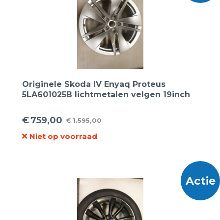
Originele Skoda IV Enyaq Proteus
5LA601025B lichtmetalen velgen 19inch
€
759,00
€
1.595,00
Oorspronkelijke
Huidige
Niet op voorraad
prijs
prijs
was:
is:
€1.595,00.
€759,00.
Actie