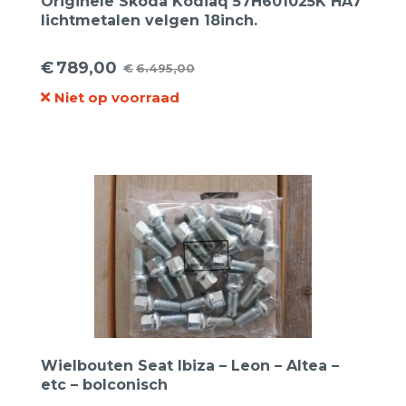
Originele Skoda Kodiaq 57H601025K HA7
lichtmetalen velgen 18inch.
€
789,00
€
6.495,00
Oorspronkelijke
Huidige
Niet op voorraad
prijs
prijs
was:
is:
€6.495,00.
€789,00.
Wielbouten Seat Ibiza – Leon – Altea –
etc – bolconisch