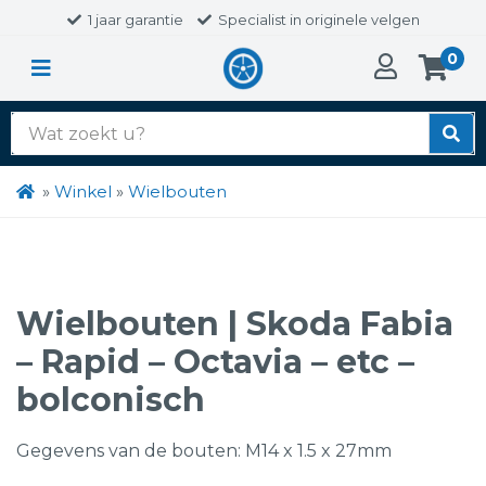
1 jaar garantie
Specialist in originele velgen
0
Zoek
naar:
»
Winkel
»
Wielbouten
Wielbouten | Skoda Fabia
– Rapid – Octavia – etc –
bolconisch
Gegevens van de bouten: M14 x 1.5 x 27mm