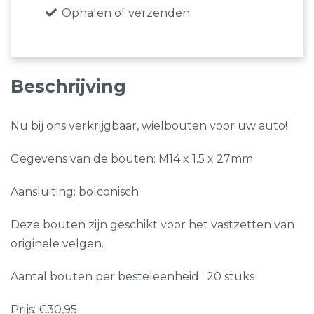
–
Ophalen of verzenden
etc
-
bolconisch
Beschrijving
aantal
Nu bij ons verkrijgbaar, wielbouten voor uw auto!
Gegevens van de bouten: M14 x 1.5 x 27mm
Aansluiting: bolconisch
Deze bouten zijn geschikt voor het vastzetten van
originele velgen.
Aantal bouten per besteleenheid : 20 stuks
Prijs: €30,95