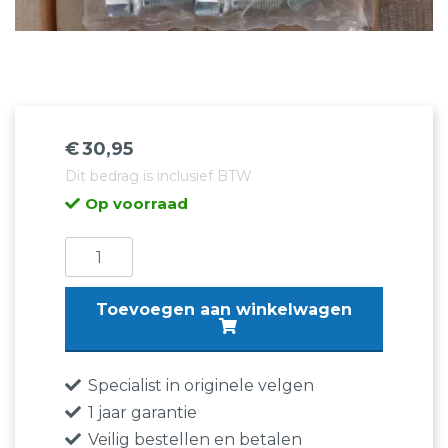
€
30,95
Dit bedrag is inclusief BTW
Op voorraad
Wielbouten
|
Skoda
Toevoegen aan winkelwagen
Fabia
–
Rapid
Specialist in originele velgen
–
1 jaar garantie
Octavia
Veilig bestellen en betalen