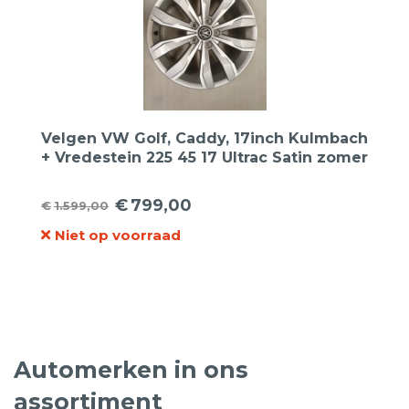
Velgen VW Golf, Caddy, 17inch Kulmbach
+ Vredestein 225 45 17 Ultrac Satin zomer
€
799,00
€
1.599,00
Oorspronkelijke
Huidige
Niet op voorraad
prijs
prijs
was:
is:
€1.599,00.
€799,00.
Automerken in ons
assortiment