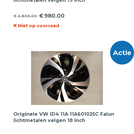
lichtmetalen velgen 19 inch
€
980,00
€
2.899,00
Oorspronkelijke
Huidige
Niet op voorraad
prijs
prijs
was:
is:
€2.899,00.
€980,00.
Actie
Originele VW ID4 11A 11A601025C Falun
lichtmetalen velgen 18 inch