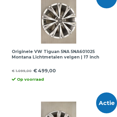
Originele VW Tiguan 5NA 5NA601025
Montana Lichtmetalen velgen | 17 inch
€
499,00
€
1.099,00
Oorspronkelijke
Huidige
Op voorraad
prijs
prijs
was:
is:
€1.099,00.
€499,00.
Actie