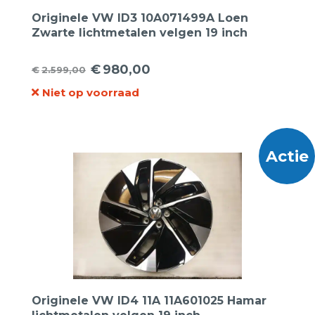
Originele VW ID3 10A071499A Loen
Zwarte lichtmetalen velgen 19 inch
€
980,00
€
2.599,00
Oorspronkelijke
Huidige
Niet op voorraad
prijs
prijs
was:
is:
€2.599,00.
€980,00.
Actie
Originele VW ID4 11A 11A601025 Hamar