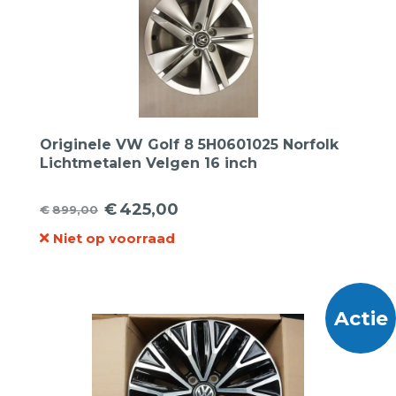
Originele VW Golf 8 5H0601025 Norfolk
Lichtmetalen Velgen 16 inch
€
425,00
€
899,00
Oorspronkelijke
Huidige
Niet op voorraad
prijs
prijs
was:
is:
€899,00.
€425,00.
Actie