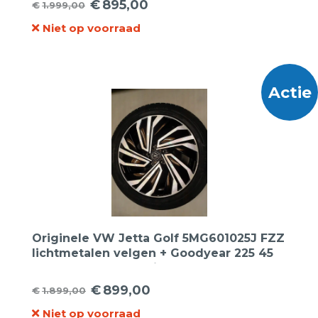
€
895,00
€
1.999,00
Oorspronkelijke
Huidige
Niet op voorraad
prijs
prijs
was:
is:
€1.999,00.
€895,00.
Actie
Originele VW Jetta Golf 5MG601025J FZZ
lichtmetalen velgen + Goodyear 225 45
17 Eagle F1 Asymetric 5 zomerbanden.
€
899,00
€
1.899,00
Oorspronkelijke
Huidige
Niet op voorraad