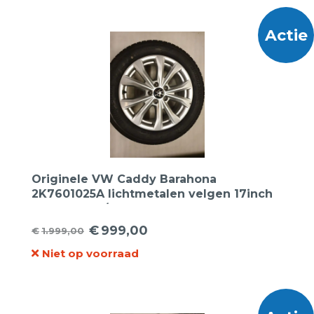
€2.395,00.
€899,00.
Actie
Originele VW Caddy Barahona
2K7601025A lichtmetalen velgen 17inch
+ Kleber 215/55R17 98V Quadraxer 3 XL
Allseason
€
999,00
€
1.999,00
Oorspronkelijke
Huidige
Niet op voorraad
prijs
prijs
was:
is:
€1.999,00.
€999,00.