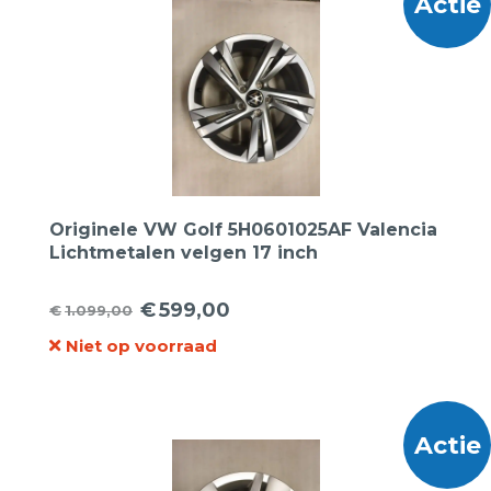
Actie
Originele VW Golf 5H0601025AF Valencia
Lichtmetalen velgen 17 inch
€
599,00
€
1.099,00
Oorspronkelijke
Huidige
Niet op voorraad
prijs
prijs
was:
is:
€1.099,00.
€599,00.
Actie