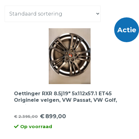
Actie
Oettinger RXR 8.5j19″ 5x112x57.1 ET45
Originele velgen, VW Passat, VW Golf,
Audi A3, Seat Leon, Skoda
€
899,00
€
2.395,00
Oorspronkelijke
Huidige
Op voorraad
prijs
prijs
was:
is: