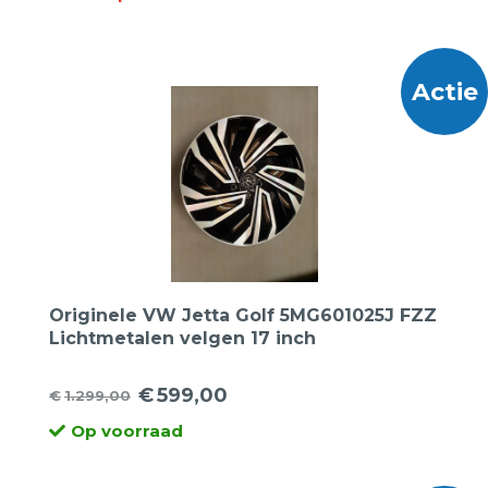
prijs
prijs
was:
is:
€1.899,00.
€899,00.
Actie
Originele VW Jetta Golf 5MG601025J FZZ
Lichtmetalen velgen 17 inch
€
599,00
€
1.299,00
Oorspronkelijke
Huidige
Op voorraad
prijs
prijs
was:
is: