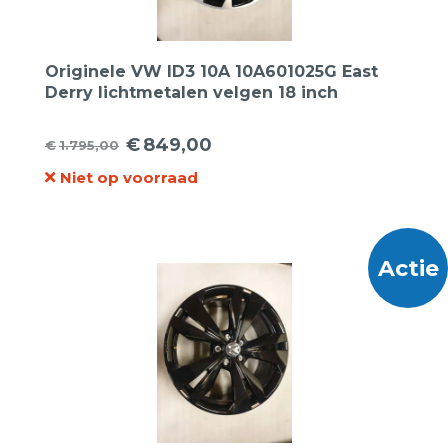
Originele VW ID3 10A 10A601025G East
Derry lichtmetalen velgen 18 inch
€
849,00
€
1.795,00
Oorspronkelijke
Huidige
Niet op voorraad
prijs
prijs
was:
is:
€1.795,00.
€849,00.
Actie