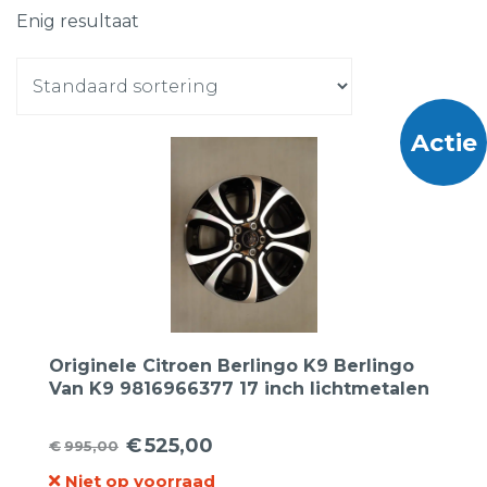
Enig resultaat
Actie
Originele Citroen Berlingo K9 Berlingo
Van K9 9816966377 17 inch lichtmetalen
velgen
€
525,00
€
995,00
Oorspronkelijke
Huidige
Niet op voorraad