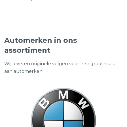
prijs
prijs
was:
is:
€995,00.
€525,00.
Automerken in ons
assortiment
Wij leveren originele velgen voor een groot scala
aan automerken.