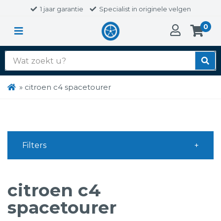
1 jaar garantie
Specialist in originele velgen
0
Zoek
naar:
»
citroen c4 spacetourer
Filters
citroen c4
spacetourer