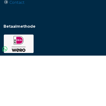
Contact
Betaalmethode
Contactdetails
06 - 11 01 87 42
info@originele-velgen.com
Het Bassin 25B
7671 ST Vriezenveen