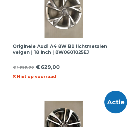
Originele Audi A4 8W B9 lichtmetalen
velgen | 18 inch | 8W0601025EJ
€
629,00
€
1.999,00
Oorspronkelijke
Huidige
Niet op voorraad
prijs
prijs
was:
is:
€1.999,00.
€629,00.
Actie