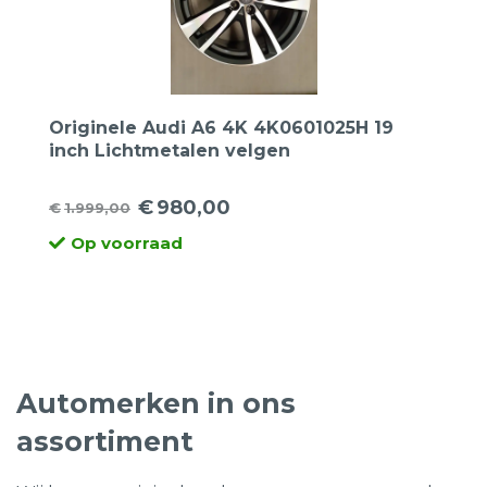
Originele Audi A6 4K 4K0601025H 19
inch Lichtmetalen velgen
€
980,00
€
1.999,00
Oorspronkelijke
Huidige
Op voorraad
prijs
prijs
was:
is:
€1.999,00.
€980,00.
Automerken in ons
assortiment