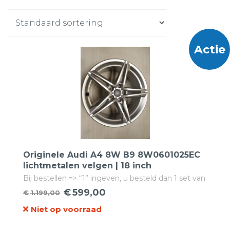
Actie
Originele Audi A4 8W B9 8W0601025EC
lichtmetalen velgen | 18 inch
Bij bestellen => “1” ingeven, u besteld dan 1 set van
4 velgen!
€
599,00
€
1.199,00
Oorspronkelijke
Huidige
Niet op voorraad
prijs
prijs
was:
is: