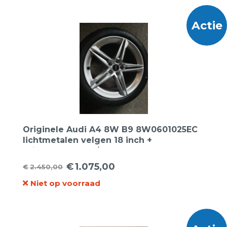
€1.199,00.
€599,00.
Actie
Originele Audi A4 8W B9 8W0601025EC
lichtmetalen velgen 18 inch +
Bridgestone 245/40R18 zomerbanden
€
1.075,00
€
2.450,00
Oorspronkelijke
Huidige
Niet op voorraad
prijs
prijs
was:
is:
€2.450,00.
€1.075,00.