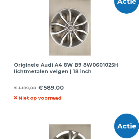
Actie
Originele Audi A4 8W B9 8W0601025H
lichtmetalen velgen | 18 inch
€
589,00
€
1.199,00
Oorspronkelijke
Huidige
Niet op voorraad
prijs
prijs
was:
is:
€1.199,00.
€589,00.
Actie