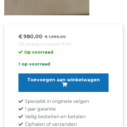
€
980,00
€
1.999,00
Oorspronkelijke
Huidige
Dit bedrag is inclusief BTW
prijs
prijs
Op voorraad
was:
is:
€1.999,00.
€980,00.
1 op voorraad
Originele
Toevoegen aan winkelwagen
Audi
A6
4K
Specialist in originele velgen
4K0601025H
1 jaar garantie
19
Veilig bestellen en betalen
inch
Ophalen of verzenden