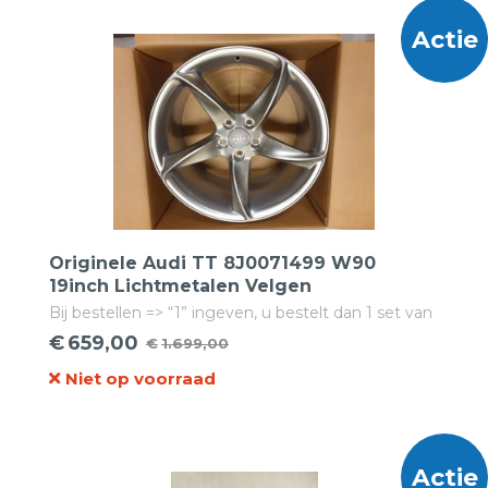
€1.199,00.
€599,00.
Actie
Originele Audi TT 8J0071499 W90
19inch Lichtmetalen Velgen
Bij bestellen => “1” ingeven, u bestelt dan 1 set van
4 velgen!
€
659,00
€
1.699,00
Oorspronkelijke
Huidige
Niet op voorraad
prijs
prijs
was:
is:
€1.699,00.
€659,00.
Actie