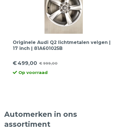
Originele Audi Q2 lichtmetalen velgen |
17 inch | 81A601025B
€
499,00
€
999,00
Oorspronkelijke
Huidige
Op voorraad
prijs
prijs
was:
is:
€999,00.
€499,00.
Automerken in ons
assortiment