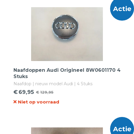
Actie
Naafdoppen Audi Origineel 8W0601170 4
Stuks
Naafdop | nieuw model Audi | 4 Stuks
€
69,95
€
129,95
Oorspronkelijke
Huidige
Niet op voorraad
prijs
prijs
was:
is:
€129,95.
€69,95.
Actie