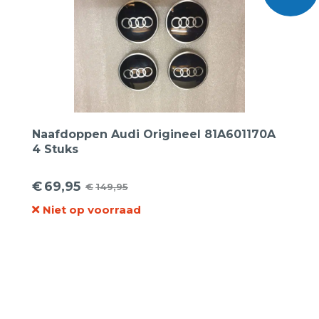
Naafdoppen Audi Origineel 81A601170A
4 Stuks
€
69,95
€
149,95
Oorspronkelijke
Huidige
Niet op voorraad
prijs
prijs
was:
is:
€149,95.
€69,95.