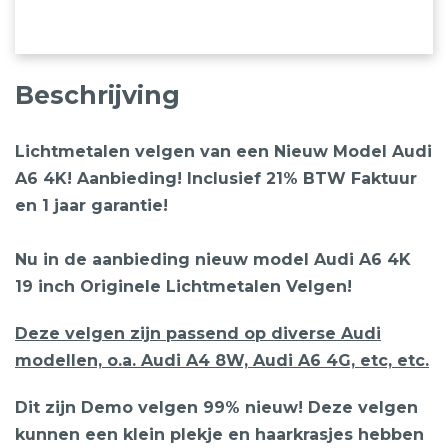
Lichtmetalen
velgen
aantal
Beschrijving
Lichtmetalen velgen van een Nieuw Model Audi
A6 4K! Aanbieding! Inclusief 21% BTW Faktuur
en 1 jaar garantie!
Nu in de aanbieding nieuw model Audi A6 4K
19 inch Originele Lichtmetalen Velgen!
Deze velgen zijn passend op diverse Audi
modellen, o.a. Audi A4 8W, Audi A6 4G, etc, etc.
Dit zijn Demo velgen 99% nieuw! Deze velgen
kunnen een klein plekje en haarkrasjes hebben