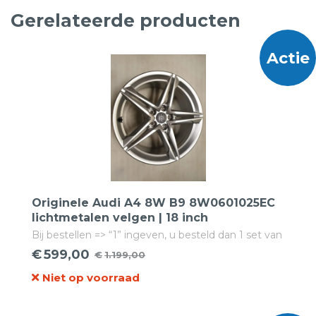
Gerelateerde producten
Actie
Originele Audi A4 8W B9 8W0601025EC
lichtmetalen velgen | 18 inch
Bij bestellen => “1” ingeven, u besteld dan 1 set van
4 velgen!
€
599,00
€
1.199,00
Oorspronkelijke
Huidige
Niet op voorraad
prijs
prijs
was:
is: