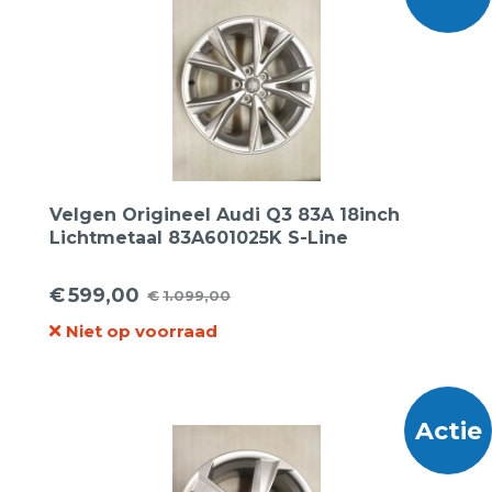
Velgen Origineel Audi Q3 83A 18inch
Lichtmetaal 83A601025K S-Line
€
599,00
€
1.099,00
Oorspronkelijke
Huidige
Niet op voorraad
prijs
prijs
was:
is:
€1.099,00.
€599,00.
Actie