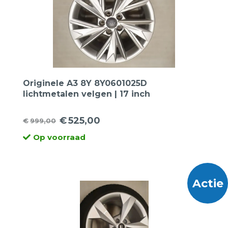
Originele A3 8Y 8Y0601025D
lichtmetalen velgen | 17 inch
€
525,00
€
999,00
Oorspronkelijke
Huidige
Op voorraad
prijs
prijs
was:
is:
€999,00.
€525,00.
Actie