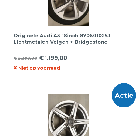
Originele Audi A3 18inch 8Y0601025J
Lichtmetalen Velgen + Bridgestone
225/40R18 92Y Turanza T005 XL
zomerbanden
€
1.199,00
€
2.399,00
Oorspronkelijke
Huidige
Niet op voorraad
prijs
prijs
was:
is:
€2.399,00.
€1.199,00.
Actie