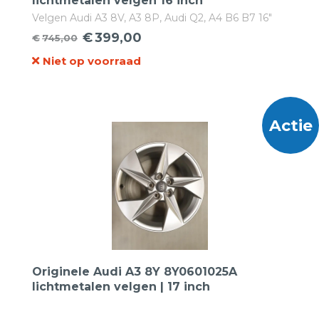
lichtmetalen velgen 16 inch
Velgen Audi A3 8V, A3 8P, Audi Q2, A4 B6 B7 16"
Origineel 7j16 5x112x57 ET40
€
399,00
€
745,00
Oorspronkelijke
Huidige
Niet op voorraad
prijs
prijs
was:
is:
€745,00.
€399,00.
Actie
Originele Audi A3 8Y 8Y0601025A
lichtmetalen velgen | 17 inch