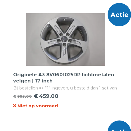
€1.599,00.
€675,00.
Actie
Originele A3 8V0601025DP lichtmetalen
velgen | 17 inch
Bij bestellen => “1” ingeven, u besteld dan 1 set van
4 velgen!
€
459,00
€
995,00
Oorspronkelijke
Huidige
Niet op voorraad
prijs
prijs
was:
is:
€995,00.
€459,00.