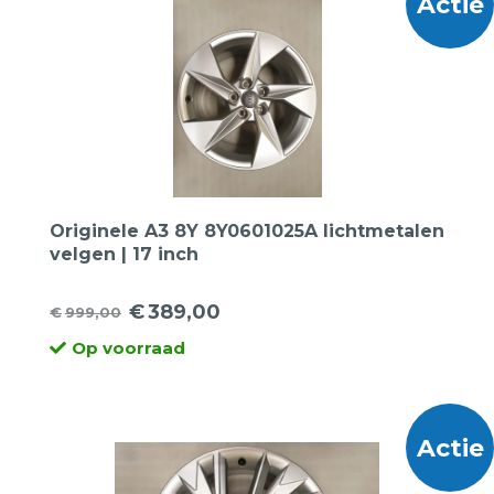
Actie
Originele A3 8Y 8Y0601025A lichtmetalen
velgen | 17 inch
€
389,00
€
999,00
Oorspronkelijke
Huidige
Op voorraad
prijs
prijs
was:
is:
€999,00.
€389,00.
Actie