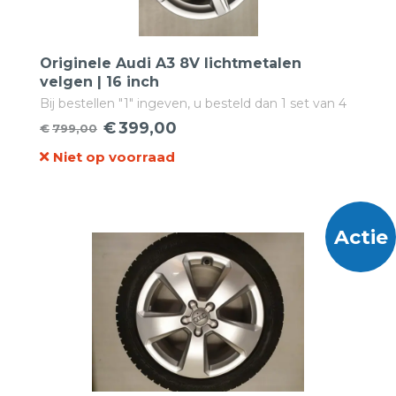
Originele Audi A3 8V lichtmetalen
velgen | 16 inch
Bij bestellen "1" ingeven, u besteld dan 1 set van 4
velgen!
€
399,00
€
799,00
Oorspronkelijke
Huidige
Niet op voorraad
prijs
prijs
was:
is:
€799,00.
€399,00.
Actie