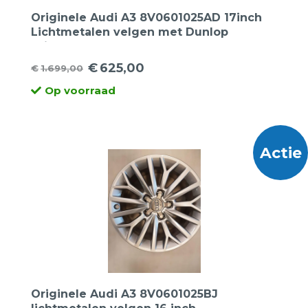
Originele Audi A3 8V0601025AD 17inch
Lichtmetalen velgen met Dunlop
Winterbanden
€
625,00
€
1.699,00
Oorspronkelijke
Huidige
Op voorraad
prijs
prijs
was:
is:
€1.699,00.
€625,00.
Actie
Originele Audi A3 8V0601025BJ