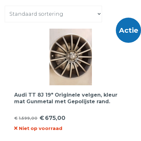
Actie
Audi TT 8J 19″ Originele velgen, kleur
mat Gunmetal met Gepolijste rand.
€
675,00
€
1.599,00
Oorspronkelijke
Huidige
Niet op voorraad
prijs
prijs
was:
is: