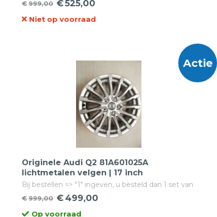
€
525,00
€
999,00
Oorspronkelijke
Huidige
Niet op voorraad
prijs
prijs
was:
is:
€999,00.
€525,00.
Actie
Originele Audi Q2 81A601025A
lichtmetalen velgen | 17 inch
Bij bestellen => "1" ingeven, u besteld dan 1 set van
4 velgen!
€
499,00
€
999,00
Oorspronkelijke
Huidige
Op voorraad