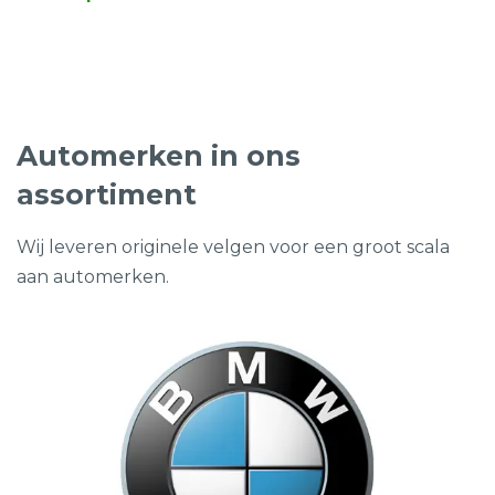
prijs
prijs
was:
is:
€999,00.
€499,00.
Automerken in ons
assortiment
Wij leveren originele velgen voor een groot scala
aan automerken.