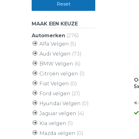
Reset
MAAK EEN KEUZE
Automerken
(276)
Alfa Velgen
(5)
Audi Velgen
(73)
BMW Velgen
(6)
Citroën velgen
(1)
O
Fiat Velgen
(0)
5
O
Ford velgen
(21)
P
€
Hyundai Velgen
(0)
O
H
A
Jaguar velgen
(4)
pr
pr
w
is
Kia velgen
(1)
€
€
Mazda velgen
(0)