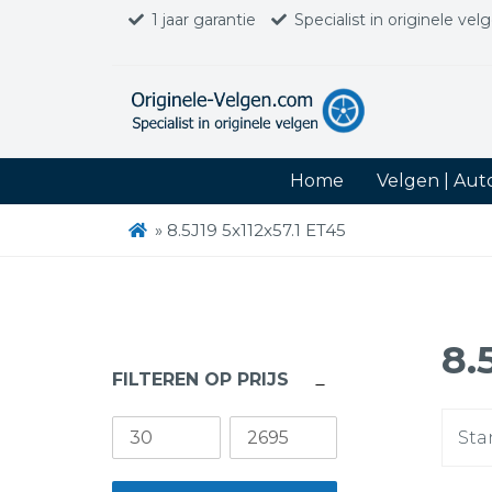
1 jaar garantie
Specialist in originele vel
Home
Velgen | Au
»
8.5J19 5x112x57.1 ET45
8.
FILTEREN OP PRIJS