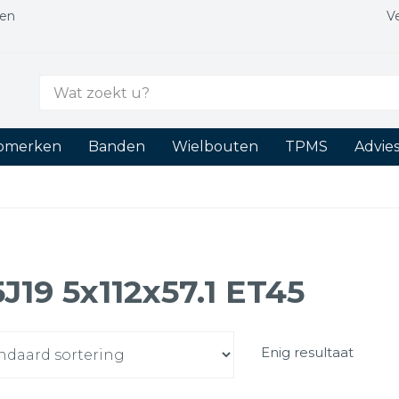
gen
V
Zoek
naar:
tomerken
Banden
Wielbouten
TPMS
Advie
5J19 5x112x57.1 ET45
Enig resultaat