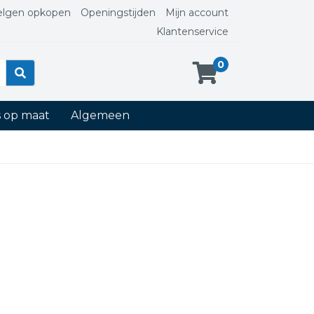
elgen opkopen
Openingstijden
Mijn account
Klantenservice
0
s op maat
Algemeen