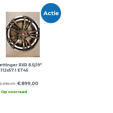
Actie
ettinger RXR 8.5j19″
x112x57.1 ET45
riginele velgen, VW
assat, VW Golf, Audi
€
899,00
2.395,00
orspronkelijke
uidige
3, Seat Leon, Skoda
Op voorraad
ijs
ijs
as:
:
2.395,00.
899,00.