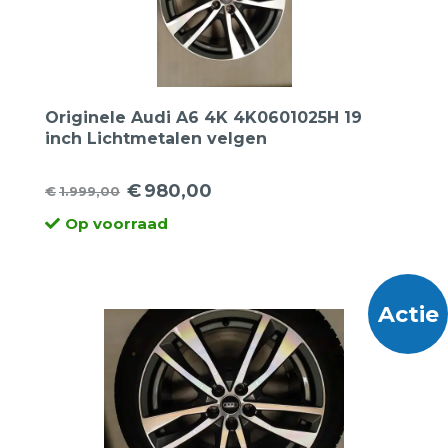
Originele Audi A6 4K 4K0601025H 19
inch Lichtmetalen velgen
€
980,00
€
1.999,00
Oorspronkelijke
Huidige
Op voorraad
prijs
prijs
was:
is:
€1.999,00.
€980,00.
Actie