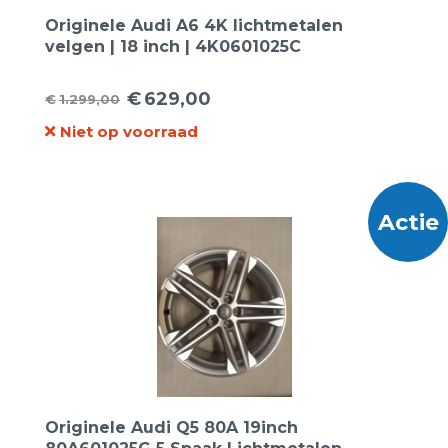
Originele Audi A6 4K lichtmetalen
velgen | 18 inch | 4K0601025C
€
629,00
€
1.299,00
Oorspronkelijke
Huidige
Niet op voorraad
prijs
prijs
was:
is:
€1.299,00.
€629,00.
Actie
Originele Audi Q5 80A 19inch