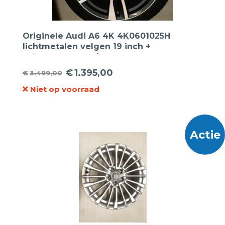
Originele Audi A6 4K 4K0601025H
lichtmetalen velgen 19 inch +
Bridgestone 245/45R19 zomerbanden
€
1.395,00
€
3.499,00
Oorspronkelijke
Huidige
Niet op voorraad
prijs
prijs
was:
is:
€3.499,00.
€1.395,00.
Actie