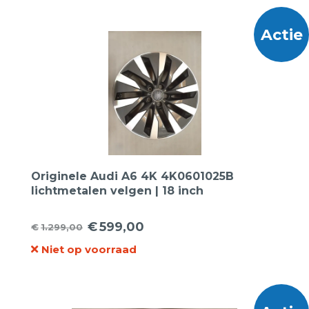
€1.699,00.
€759,00.
Actie
Originele Audi A6 4K 4K0601025B
lichtmetalen velgen | 18 inch
€
599,00
€
1.299,00
Oorspronkelijke
Huidige
Niet op voorraad
prijs
prijs
was:
is:
€1.299,00.
€599,00.