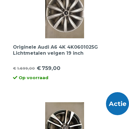
Originele Audi A6 4K 4K0601025G
Lichtmetalen velgen 19 inch
€
759,00
€
1.699,00
Oorspronkelijke
Huidige
Op voorraad
prijs
prijs
was:
is:
€1.699,00.
€759,00.
Actie