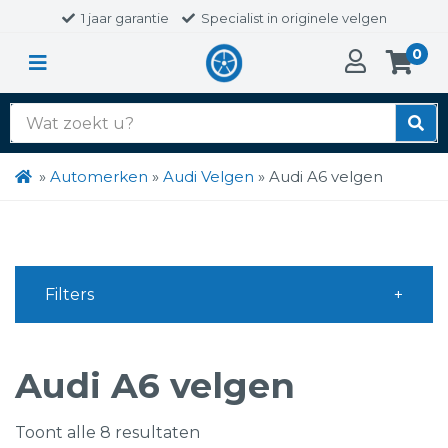
1 jaar garantie
Specialist in originele velgen
0
Zoek
naar:
»
Automerken
»
Audi Velgen
»
Audi A6 velgen
Filters
Audi A6 velgen
Toont alle 8 resultaten