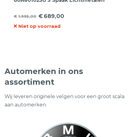
80A601025G 5 Spaak Lichtmetalen
Velgen.
€
689,00
€
1.995,00
Oorspronkelijke
Huidige
Niet op voorraad
prijs
prijs
was:
is:
€1.995,00.
€689,00.
Automerken in ons
assortiment
Wij leveren originele velgen voor een groot scala
aan automerken.