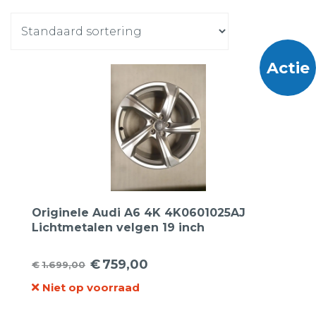
Actie
Originele Audi A6 4K 4K0601025AJ
Lichtmetalen velgen 19 inch
€
759,00
€
1.699,00
Oorspronkelijke
Huidige
Niet op voorraad
prijs
prijs
was:
is: