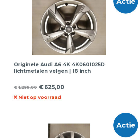
Actie
Originele Audi A6 4K 4K0601025D
lichtmetalen velgen | 18 inch
€
625,00
€
1.299,00
Oorspronkelijke
Huidige
Niet op voorraad
prijs
prijs
was:
is:
€1.299,00.
€625,00.
Actie