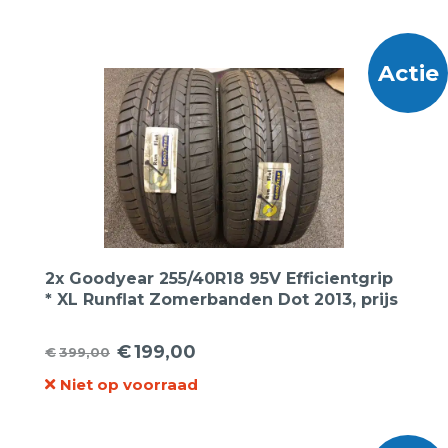
was:
is:
€599,00.
€279,00.
Actie
2x Goodyear 255/40R18 95V Efficientgrip
* XL Runflat Zomerbanden Dot 2013, prijs
voor 2 banden.
€
199,00
€
399,00
Oorspronkelijke
Huidige
Niet op voorraad
prijs
prijs
was:
is:
€399,00.
€199,00.