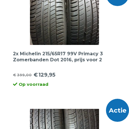
2x Michelin 215/65R17 99V Primacy 3
Zomerbanden Dot 2016, prijs voor 2
banden.
€
129,95
€
399,00
Oorspronkelijke
Huidige
Op voorraad
prijs
prijs
was:
is:
€399,00.
€129,95.
Actie