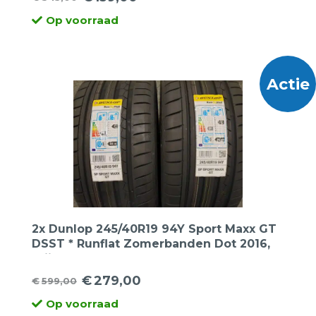
Oorspronkelijke
Huidige
Op voorraad
prijs
prijs
was:
is:
€345,00.
€139,00.
Actie
2x Dunlop 245/40R19 94Y Sport Maxx GT
DSST * Runflat Zomerbanden Dot 2016,
prijs voor 2 banden.
€
279,00
€
599,00
Oorspronkelijke
Huidige
Op voorraad
prijs
prijs