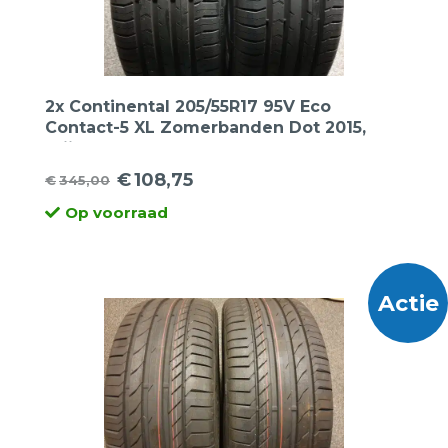
2x Continental 205/55R17 95V Eco
Contact-5 XL Zomerbanden Dot 2015,
prijs voor 2 banden.
€
108,75
€
345,00
Oorspronkelijke
Huidige
Op voorraad
prijs
prijs
was:
is:
€345,00.
€108,75.
Actie