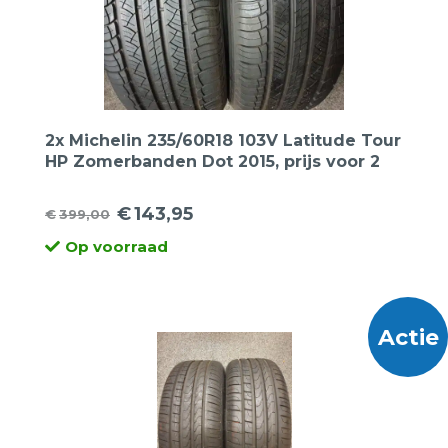
2x Michelin 235/60R18 103V Latitude Tour
HP Zomerbanden Dot 2015, prijs voor 2
banden.
€
143,95
€
399,00
Oorspronkelijke
Huidige
Op voorraad
prijs
prijs
was:
is:
€399,00.
€143,95.
Actie