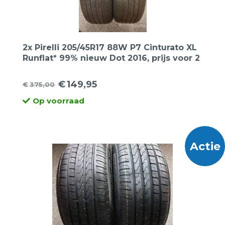
2x Pirelli 205/45R17 88W P7 Cinturato XL
Runflat* 99% nieuw Dot 2016, prijs voor 2
banden.
€
149,95
€
375,00
Oorspronkelijke
Huidige
Op voorraad
prijs
prijs
was:
is:
€375,00.
€149,95.
Actie