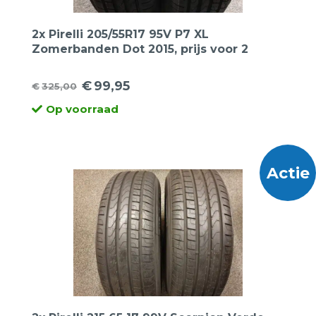
2x Pirelli 205/55R17 95V P7 XL
Zomerbanden Dot 2015, prijs voor 2
banden.
€
99,95
€
325,00
Oorspronkelijke
Huidige
Op voorraad
prijs
prijs
was:
is:
€325,00.
€99,95.
Actie