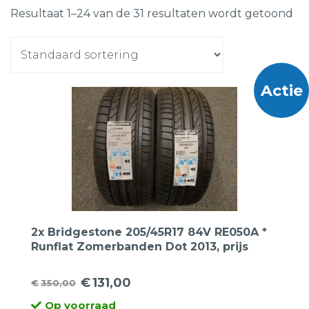
Resultaat 1–24 van de 31 resultaten wordt getoond
Actie
2x Bridgestone 205/45R17 84V RE050A *
Runflat Zomerbanden Dot 2013, prijs
voor 2 banden.
€
131,00
€
350,00
Oorspronkelijke
Huidige
Op voorraad