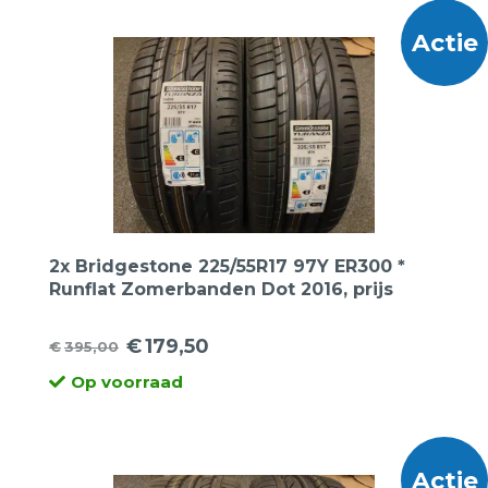
€225,00.
€48,50.
Actie
2x Bridgestone 225/55R17 97Y ER300 *
Runflat Zomerbanden Dot 2016, prijs
voor 2 banden.
€
179,50
€
395,00
Oorspronkelijke
Huidige
Op voorraad
prijs
prijs
was:
is:
€395,00.
€179,50.
Actie