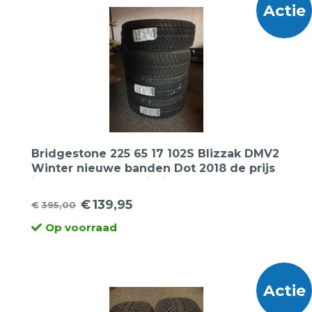
Actie
Bridgestone 225 65 17 102S Blizzak DMV2
Winter nieuwe banden Dot 2018 de prijs
is per 2 stuks. Opruiming!
€
139,95
€
395,00
Oorspronkelijke
Huidige
Op voorraad
prijs
prijs
was:
is:
€395,00.
€139,95.
Actie