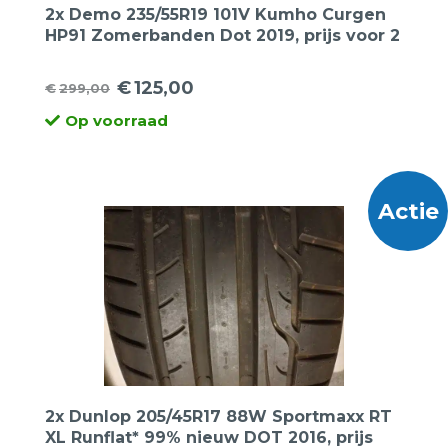
2x Demo 235/55R19 101V Kumho Curgen
HP91 Zomerbanden Dot 2019, prijs voor 2
banden
€
125,00
€
299,00
Oorspronkelijke
Huidige
Op voorraad
prijs
prijs
was:
is:
€299,00.
€125,00.
Actie
2x Dunlop 205/45R17 88W Sportmaxx RT
XL Runflat* 99% nieuw DOT 2016, prijs