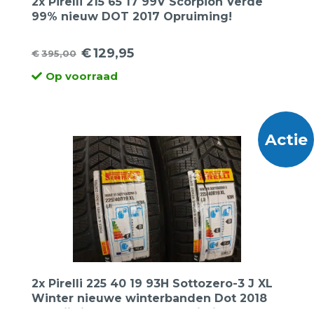
2x Pirelli 215 65 17 99V Scorpion Verde
99% nieuw DOT 2017 Opruiming!
€
129,95
€
395,00
Oorspronkelijke
Huidige
Op voorraad
prijs
prijs
was:
is:
€395,00.
€129,95.
Actie
2x Pirelli 225 40 19 93H Sottozero-3 J XL
Winter nieuwe winterbanden Dot 2018
de prijs is per 2 stuks. Opruiming