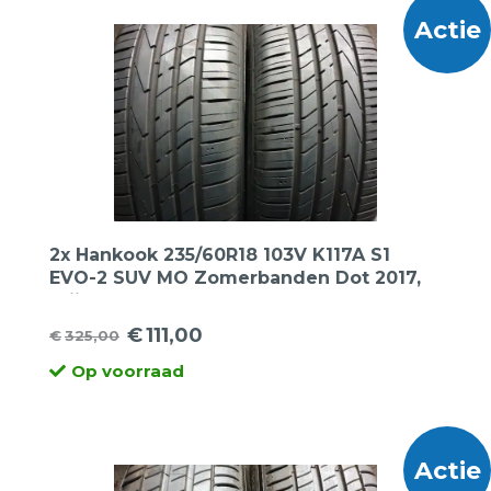
Actie
2x Hankook 235/60R18 103V K117A S1
EVO-2 SUV MO Zomerbanden Dot 2017,
prijs voor 2 banden.
€
111,00
€
325,00
Oorspronkelijke
Huidige
Op voorraad
prijs
prijs
was:
is:
€325,00.
€111,00.
Actie