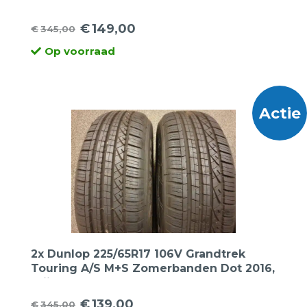
voor 2 banden.
€
149,00
€
345,00
Oorspronkelijke
Huidige
Op voorraad
prijs
prijs
was:
is:
€345,00.
€149,00.
Actie
2x Dunlop 225/65R17 106V Grandtrek
Touring A/S M+S Zomerbanden Dot 2016,
prijs voor 2 banden.
€
139,00
€
345,00