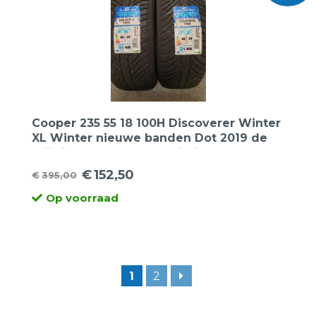
Cooper 235 55 18 100H Discoverer Winter
XL Winter nieuwe banden Dot 2019 de
prijs is per 2 stuks. Opruiming
€
152,50
€
395,00
Oorspronkelijke
Huidige
Op voorraad
prijs
prijs
was:
is:
€395,00.
€152,50.
1
2