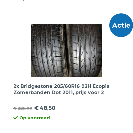
prijs
prijs
was:
is:
€350,00.
€131,00.
Actie
2x Bridgestone 205/60R16 92H Ecopia
Zomerbanden Dot 2011, prijs voor 2
banden.
€
48,50
€
225,00
Oorspronkelijke
Huidige
Op voorraad
prijs
prijs
was:
is: