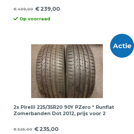
€
239,00
€
499,00
Oorspronkelijke
Huidige
Op voorraad
prijs
prijs
was:
is:
€499,00.
€239,00.
Actie
2x Pirelli 225/35R20 90Y PZero * Runflat
Zomerbanden Dot 2012, prijs voor 2
banden.
€
235,00
€
525,00
Oorspronkelijke
Huidige