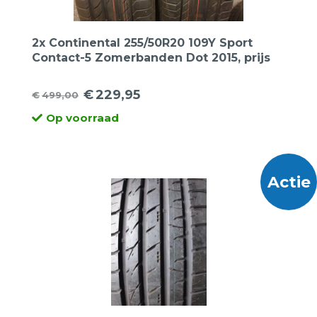
2x Continental 255/50R20 109Y Sport
Contact-5 Zomerbanden Dot 2015, prijs
voor 2 banden.
€
229,95
€
499,00
Oorspronkelijke
Huidige
Op voorraad
prijs
prijs
was:
is:
€499,00.
€229,95.
Actie