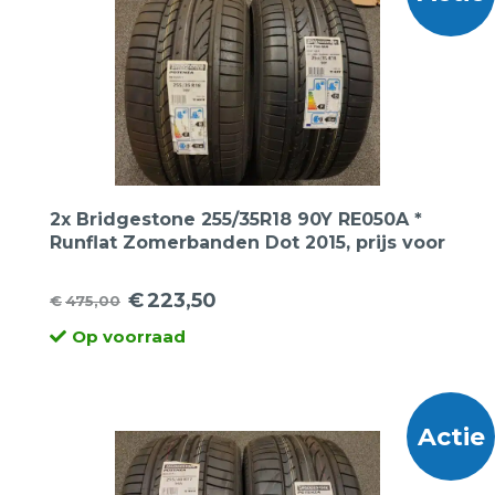
2x Bridgestone 255/35R18 90Y RE050A *
Runflat Zomerbanden Dot 2015, prijs voor
2 banden.
€
223,50
€
475,00
Oorspronkelijke
Huidige
Op voorraad
prijs
prijs
was:
is:
€475,00.
€223,50.
Actie