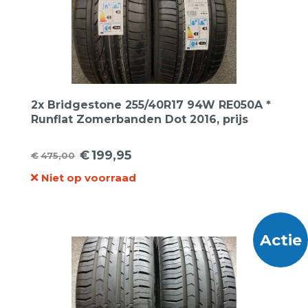
2x Bridgestone 255/40R17 94W RE050A *
Runflat Zomerbanden Dot 2016, prijs
voor 2 banden.
€
199,95
€
475,00
Oorspronkelijke
Huidige
Niet op voorraad
prijs
prijs
was:
is:
€475,00.
€199,95.
Actie