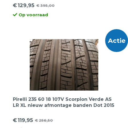
€
129,95
€
395,00
Oorspronkelijke
Huidige
Op voorraad
prijs
prijs
was:
is:
€395,00.
€129,95.
Actie
Pirelli 235 60 18 107V Scorpion Verde AS
LR XL nieuw afmontage banden Dot 2015
2014 de prijs is per 2 stuks.
€
119,95
€
256,50
Oorspronkelijke
Huidige