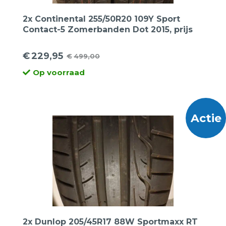
2x Continental 255/50R20 109Y Sport
Contact-5 Zomerbanden Dot 2015, prijs
voor 2 banden.
€
229,95
€
499,00
Oorspronkelijke
Huidige
Op voorraad
prijs
prijs
was:
is:
€499,00.
€229,95.
Actie
2x Dunlop 205/45R17 88W Sportmaxx RT