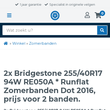
1 jaar garantie
Specialist in originele velgen
0
Zoek
naar:
»
Winkel
»
Zomerbanden
2x Bridgestone 255/40R17
94W RE050A * Runflat
Zomerbanden Dot 2016,
prijs voor 2 banden.