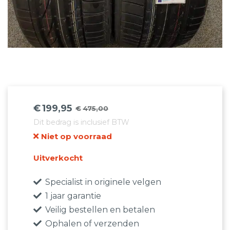
€
199,95
€
475,00
Oorspronkelijke
Huidige
Dit bedrag is inclusief BTW
prijs
prijs
Niet op voorraad
was:
is:
€475,00.
€199,95.
Uitverkocht
Specialist in originele velgen
1 jaar garantie
Veilig bestellen en betalen
Ophalen of verzenden