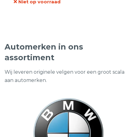
Niet op voorraad
prijs
prijs
was:
is:
€256,50.
€119,95.
Automerken in ons
assortiment
Wij leveren originele velgen voor een groot scala
aan automerken.