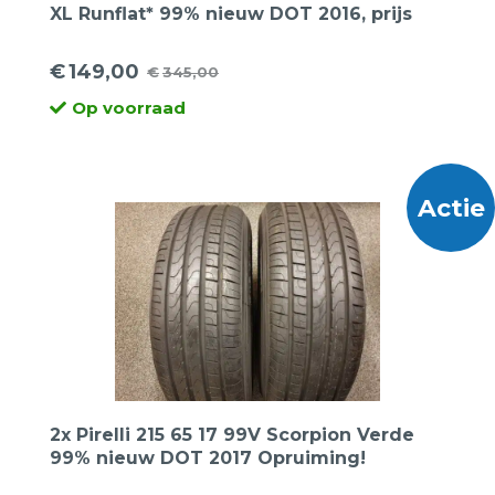
XL Runflat* 99% nieuw DOT 2016, prijs
voor 2 banden.
€
149,00
€
345,00
Oorspronkelijke
Huidige
Op voorraad
prijs
prijs
was:
is:
€345,00.
€149,00.
Actie
2x Pirelli 215 65 17 99V Scorpion Verde
99% nieuw DOT 2017 Opruiming!