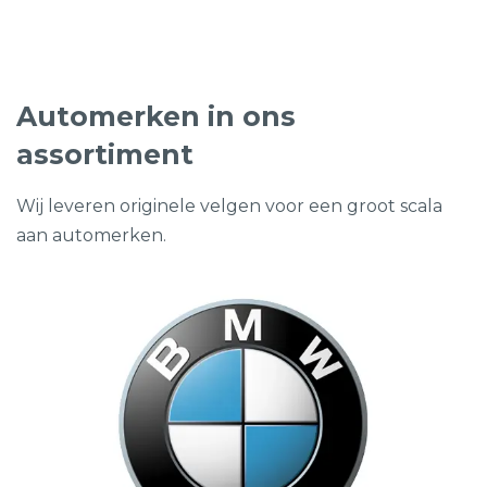
€2.499,00.
€995,00.
Automerken in ons
assortiment
Wij leveren originele velgen voor een groot scala
aan automerken.