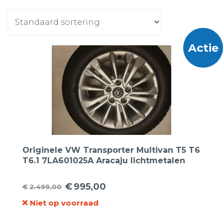
Actie
Originele VW Transporter Multivan T5 T6
T6.1 7LA601025A Aracaju lichtmetalen
velgen 17 inch met Continental
zomerbanden
€
995,00
€
2.499,00
Oorspronkelijke
Huidige
Niet op voorraad
prijs
prijs
was:
is: