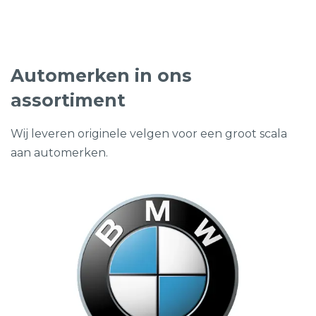
€1.999,00.
€799,00.
Automerken in ons
assortiment
Wij leveren originele velgen voor een groot scala
aan automerken.