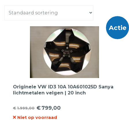
Actie
Originele VW ID3 10A 10A601025D Sanya
lichtmetalen velgen | 20 inch
€
799,00
€
1.999,00
Oorspronkelijke
Huidige
Niet op voorraad
prijs
prijs
was:
is: