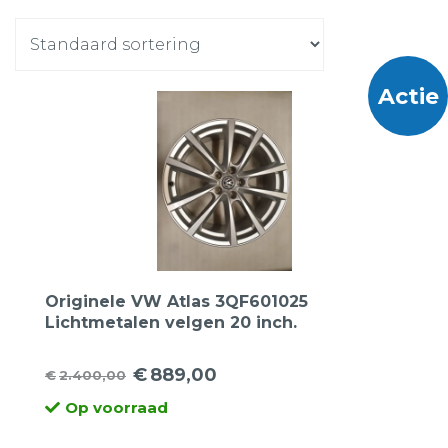
Actie
Originele VW Atlas 3QF601025
Lichtmetalen velgen 20 inch.
€
889,00
€
2.400,00
Oorspronkelijke
Huidige
Op voorraad
prijs
prijs
was:
is: