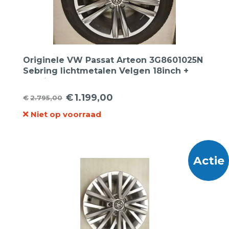
Originele VW Passat Arteon 3G8601025N
Sebring lichtmetalen Velgen 18inch +
Continental 245 45 18 96W Eco Contact 6
Seal Inside Zomerbanden
€
1.199,00
€
2.795,00
Oorspronkelijke
Huidige
Niet op voorraad
prijs
prijs
was:
is:
€2.795,00.
€1.199,00.
Actie