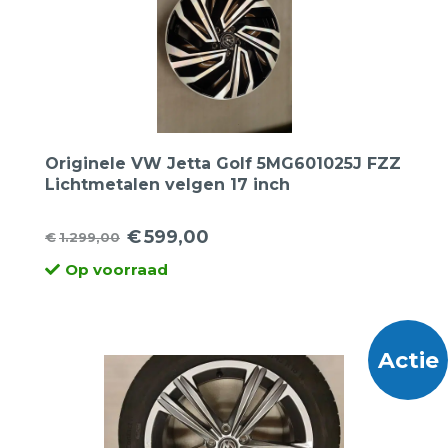
Originele VW Jetta Golf 5MG601025J FZZ
Lichtmetalen velgen 17 inch
€
599,00
€
1.299,00
Oorspronkelijke
Huidige
Op voorraad
prijs
prijs
was:
is:
€1.299,00.
€599,00.
Actie