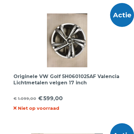
€2.400,00.
€889,00.
Actie
Originele VW Golf 5H0601025AF Valencia
Lichtmetalen velgen 17 inch
€
599,00
€
1.099,00
Oorspronkelijke
Huidige
Niet op voorraad
prijs
prijs
was:
is:
€1.099,00.
€599,00.