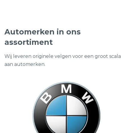
€3.895,00.
€1.795,00.
Automerken in ons
assortiment
Wij leveren originele velgen voor een groot scala
aan automerken.