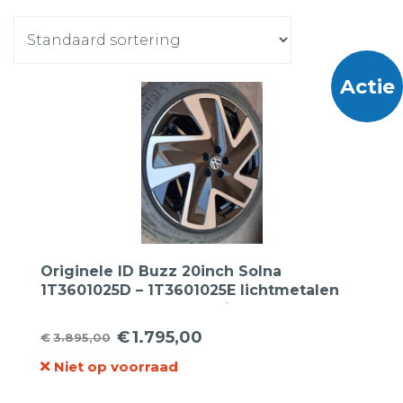
Actie
Originele ID Buzz 20inch Solna
1T3601025D – 1T3601025E lichtmetalen
velgen breedset + Continental 235 50 20
– 265 45 20 Seal Inside zomerbanden.
€
1.795,00
€
3.895,00
Oorspronkelijke
Huidige
Niet op voorraad
prijs
prijs
was:
is: