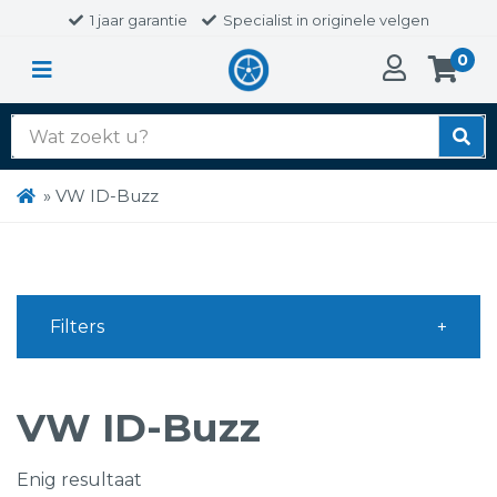
1 jaar garantie
Specialist in originele velgen
0
Zoek
naar:
»
VW ID-Buzz
Filters
VW ID-Buzz
Enig resultaat