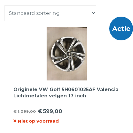
Actie
Originele VW Golf 5H0601025AF Valencia
Lichtmetalen velgen 17 inch
€
599,00
€
1.099,00
Oorspronkelijke
Huidige
Niet op voorraad
prijs
prijs
was:
is: