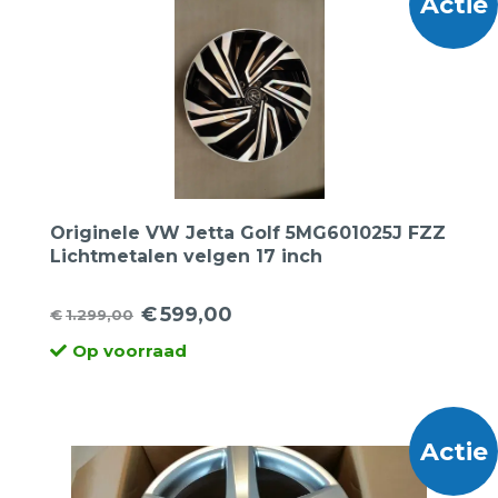
Actie
Originele VW Jetta Golf 5MG601025J FZZ
Lichtmetalen velgen 17 inch
€
599,00
€
1.299,00
Oorspronkelijke
Huidige
Op voorraad
prijs
prijs
was:
is:
€1.299,00.
€599,00.
Actie