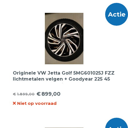
€1.099,00.
€599,00.
Actie
Originele VW Jetta Golf 5MG601025J FZZ
lichtmetalen velgen + Goodyear 225 45
17 Eagle F1 Asymetric 5 zomerbanden.
€
899,00
€
1.899,00
Oorspronkelijke
Huidige
Niet op voorraad
prijs
prijs
was:
is:
€1.899,00.
€899,00.