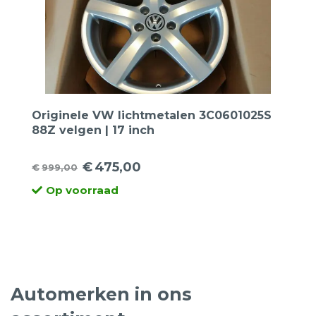
Originele VW lichtmetalen 3C0601025S
88Z velgen | 17 inch
€
475,00
€
999,00
Oorspronkelijke
Huidige
Op voorraad
prijs
prijs
was:
is:
€999,00.
€475,00.
Automerken in ons