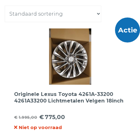
Actie
Originele Lexus Toyota 4261A-33200
4261A33200 Lichtmetalen Velgen 18inch
€
775,00
€
1.995,00
Oorspronkelijke
Huidige
Niet op voorraad
prijs
prijs
was:
is: