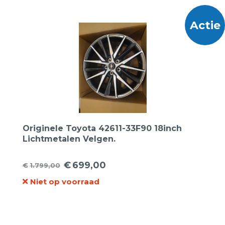
€1.995,00.
€775,00.
Actie
Originele Toyota 42611-33F90 18inch
Lichtmetalen Velgen.
€
699,00
€
1.799,00
Oorspronkelijke
Huidige
Niet op voorraad
prijs
prijs
was:
is:
€1.799,00.
€699,00.