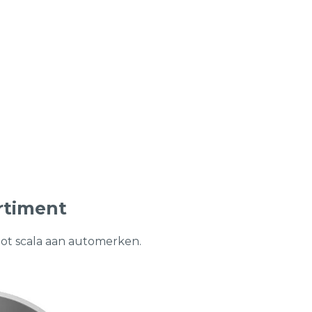
rtiment
oot scala aan automerken.