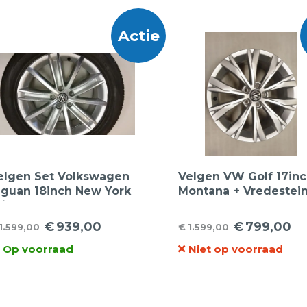
Actie
elgen Set Volkswagen
Velgen VW Golf 17in
iguan 18inch New York
Montana + Vredestei
ridgestone
225 45 17 Ultrac
omerbanden
zomerband
€
939,00
€
799,00
1.599,00
€
1.599,00
orspronkelijke
uidige
Oorspronkelijke
Huidige
Op voorraad
Niet op voorraad
ijs
ijs
prijs
prijs
as:
:
was:
is:
1.599,00.
939,00.
€1.599,00.
€799,00.