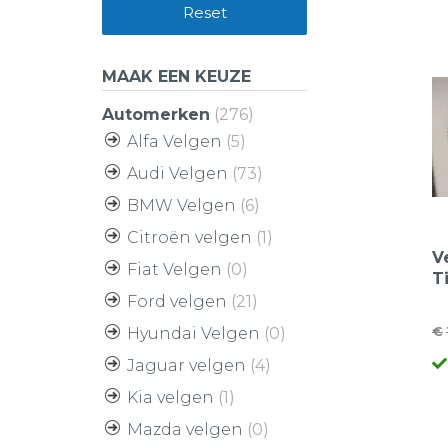
Reset
MAAK EEN KEUZE
Automerken
(276)
Alfa Velgen
(5)
Audi Velgen
(73)
BMW Velgen
(6)
Citroën velgen
(1)
V
Fiat Velgen
(0)
T
B
Ford velgen
(21)
z
€
Hyundai Velgen
(0)
O
H
Jaguar velgen
(4)
pr
pr
w
is
Kia velgen
(1)
€
€
Mazda velgen
(0)