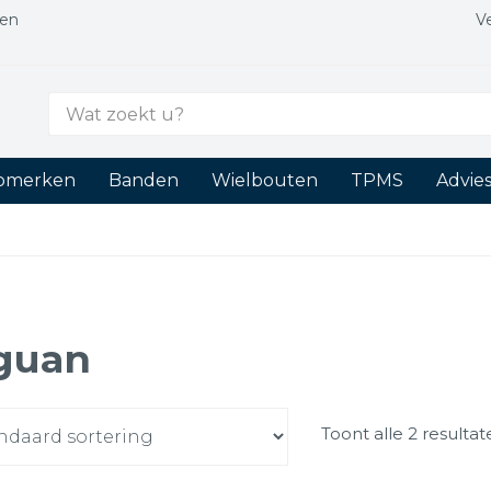
gen
V
Zoek
naar:
tomerken
Banden
Wielbouten
TPMS
Advie
guan
Toont alle 2 resulta