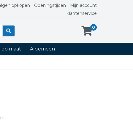
elgen opkopen
Openingstijden
Mijn account
Klantenservice
0
s op maat
Algemeen
ten