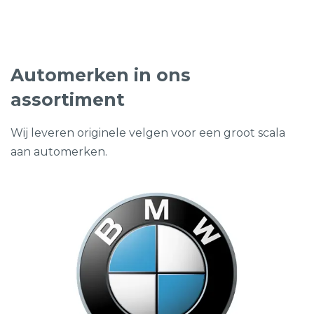
€3.595,00.
€1.795,00.
Automerken in ons
assortiment
Wij leveren originele velgen voor een groot scala
aan automerken.