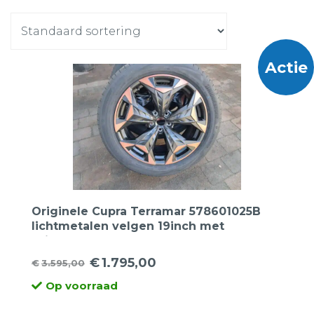
Actie
Originele Cupra Terramar 578601025B
lichtmetalen velgen 19inch met
Bridgestone 255 45 19 100V Turanza T6
Enliten SUV zomerbanden.
€
1.795,00
€
3.595,00
Oorspronkelijke
Huidige
Op voorraad
prijs
prijs
was:
is: