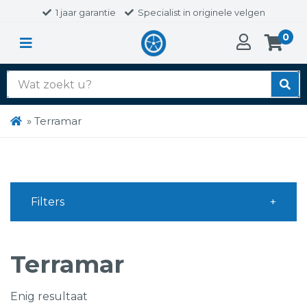
1 jaar garantie
Specialist in originele velgen
0
Zoek
naar:
»
Terramar
Filters
Terramar
Enig resultaat