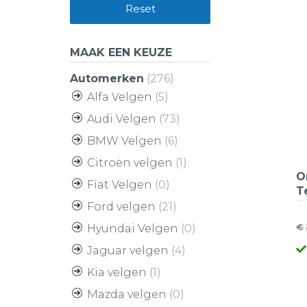
Reset
MAAK EEN KEUZE
Automerken
(276)
Alfa Velgen
(5)
Audi Velgen
(73)
BMW Velgen
(6)
Citroën velgen
(1)
O
Fiat Velgen
(0)
T
l
Ford velgen
(21)
1
€
Hyundai Velgen
(0)
O
H
4
S
Jaguar velgen
(4)
pr
pr
w
is
Kia velgen
(1)
€
€
Mazda velgen
(0)