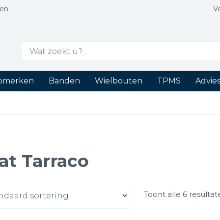
gen
V
Zoek
naar:
tomerken
Banden
Wielbouten
TPMS
Advie
at Tarraco
Toont alle 6 resulta