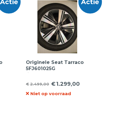
Actie
Actie
o
Originele Seat Tarraco
5FJ601025G
lichtmetalen velgen
 45
19inch met Hankook
€
1.299,00
€
2.499,00
Oorspronkelijke
Huidige
Sealguard
zomerbanden
Niet op voorraad
prijs
prijs
was:
is:
€2.499,00.
€1.299,00.