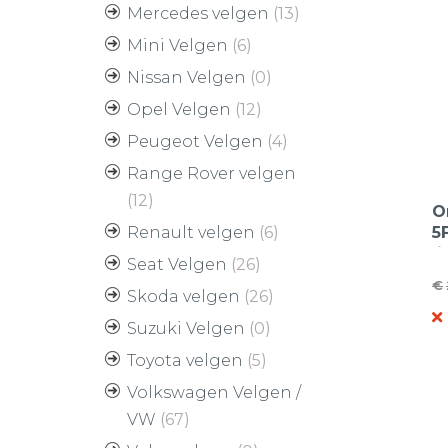
Mercedes velgen
(13)
Mini Velgen
(6)
Nissan Velgen
(0)
Opel Velgen
(12)
Peugeot Velgen
(4)
Range Rover velgen
(12)
O
Renault velgen
(6)
5
l
Seat Velgen
(26)
1
€
O
H
Skoda velgen
(26)
pr
pr
Suzuki Velgen
(0)
w
is
Toyota velgen
(5)
€
€
Volkswagen Velgen /
VW
(67)