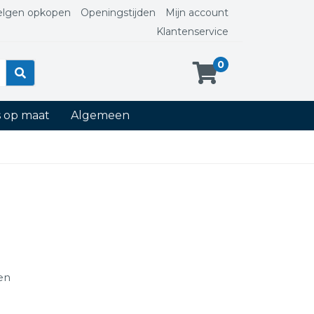
elgen opkopen
Openingstijden
Mijn account
Klantenservice
0
s op maat
Algemeen
ten