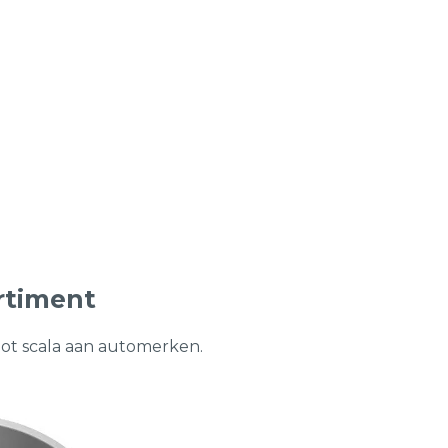
rtiment
oot scala aan automerken.