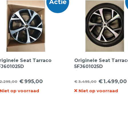
Actie
riginele Seat Tarraco
Originele Seat Tarrac
FJ601025D
5FJ601025D
ichtmetalen velgen
lichtmetalen velgen
9inch
19inch met Pirelli 255
€
995,00
€
1.499,00
2.295,00
€
3.495,00
orspronkelijke
uidige
Oorspronkelijke
Huidige
19 100V Scorpion Seal
Inside zomerbanden
Niet op voorraad
Niet op voorraad
ijs
ijs
prijs
prijs
as:
:
was:
is:
2.295,00.
995,00.
€3.495,00.
€1.499,00.