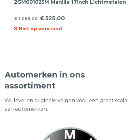
2GM601025M Manilla 17inch Lichtmetalen
Velgen
€
525,00
€
1.099,00
Oorspronkelijke
Huidige
Niet op voorraad
prijs
prijs
was:
is:
€1.099,00.
€525,00.
Automerken in ons
assortiment
Wij leveren originele velgen voor een groot scala
aan automerken.