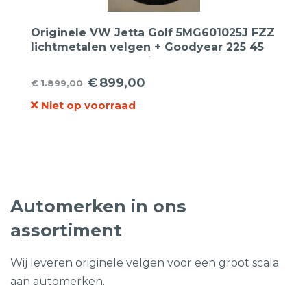
Originele VW Jetta Golf 5MG601025J FZZ
lichtmetalen velgen + Goodyear 225 45
17 Eagle F1 Asymetric 5 zomerbanden.
€
899,00
€
1.899,00
Oorspronkelijke
Huidige
Niet op voorraad
prijs
prijs
was:
is:
€1.899,00.
€899,00.
Automerken in ons
assortiment
Wij leveren originele velgen voor een groot scala
aan automerken.