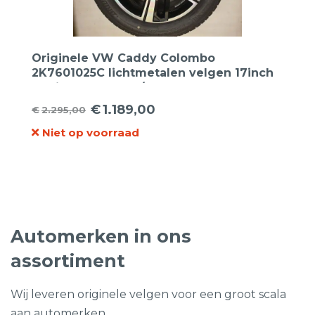
Originele VW Caddy Colombo
2K7601025C lichtmetalen velgen 17inch
+ Bridgestone 215/55R17 98H XL Zomer
€
1.189,00
€
2.295,00
Oorspronkelijke
Huidige
Niet op voorraad
prijs
prijs
was:
is:
€2.295,00.
€1.189,00.
Automerken in ons
assortiment
Wij leveren originele velgen voor een groot scala
aan automerken.