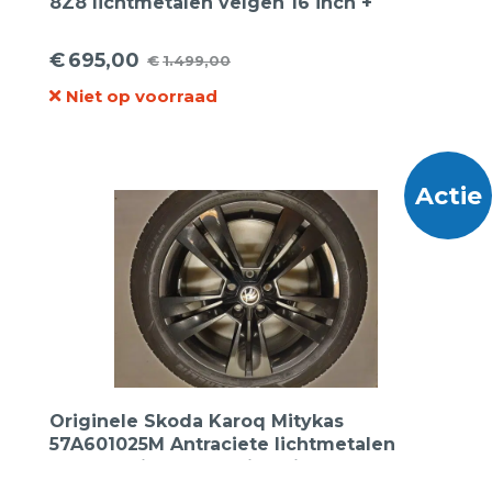
8Z8 lichtmetalen velgen 16 inch +
Goodyear zomerbanden
€
695,00
€
1.499,00
Oorspronkelijke
Huidige
Niet op voorraad
prijs
prijs
was:
is:
€1.499,00.
€695,00.
Actie
Originele Skoda Karoq Mitykas
57A601025M Antraciete lichtmetalen
velgen 18inch met Michelin
zomerbanden