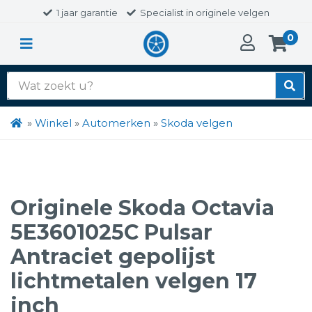
1 jaar garantie
Specialist in originele velgen
0
Zoek
naar:
»
Winkel
»
Automerken
»
Skoda velgen
Originele Skoda Octavia
5E3601025C Pulsar
Antraciet gepolijst
lichtmetalen velgen 17
inch