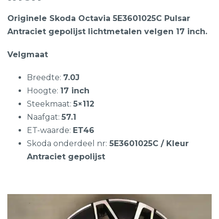
Originele Skoda Octavia 5E3601025C Pulsar
Antraciet gepolijst lichtmetalen velgen 17 inch.
Velgmaat
Breedte:
7.0J
Hoogte:
17 inch
Steekmaat:
5×112
Naafgat:
57.1
ET-waarde:
ET46
Skoda onderdeel nr:
5E3601025C / Kleur
Antraciet gepolijst