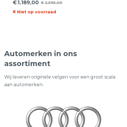
€
1.189,00
€
2.595,00
Oorspronkelijke
Huidige
Niet op voorraad
prijs
prijs
was:
is:
€2.595,00.
€1.189,00.
Automerken in ons
assortiment
Wij leveren originele velgen voor een groot scala
aan automerken.