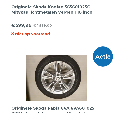
Originele Skoda Kodiaq 565601025C
Mitykas lichtmetalen velgen | 18 inch
€
599,99
€
1.599,00
Oorspronkelijke
Huidige
Niet op voorraad
prijs
prijs
was:
is:
€1.599,00.
€599,99.
Actie
Originele Skoda Fabia 6VA 6VA601025