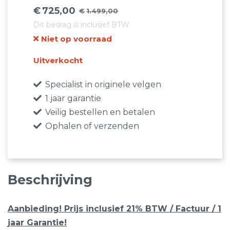
€
725,00
€
1.499,00
Oorspronkelijke
Huidige
Dit bedrag is inclusief BTW
prijs
prijs
Niet op voorraad
was:
is:
€1.499,00.
€725,00.
Uitverkocht
Specialist in originele velgen
1 jaar garantie
Veilig bestellen en betalen
Ophalen of verzenden
Beschrijving
Aanbieding! Prijs inclusief 21% BTW / Factuur / 1
jaar Garantie!