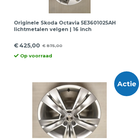
Originele Skoda Octavia 5E3601025AH
lichtmetalen velgen | 16 inch
€
425,00
€
875,00
Oorspronkelijke
Huidige
Op voorraad
prijs
prijs
was:
is:
€875,00.
€425,00.
Actie