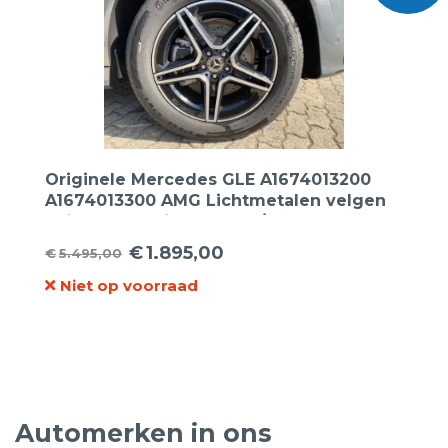
Originele Mercedes GLE A1674013200
A1674013300 AMG Lichtmetalen velgen
20inch + Continental 275/50R20 113W
Sportcontact-5 MO XL zomerbanden.
€
1.895,00
€
5.495,00
Oorspronkelijke
Huidige
Niet op voorraad
prijs
prijs
was:
is:
€5.495,00.
€1.895,00.
Automerken in ons