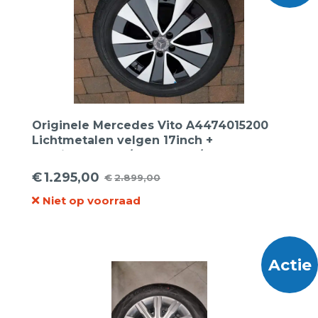
Originele Mercedes Vito A4474015200
Lichtmetalen velgen 17inch +
Continental 225/55R17C 109/107H Vanco
200 zomer Bedrijfswagenbanden.
€
1.295,00
€
2.899,00
Oorspronkelijke
Huidige
Niet op voorraad
prijs
prijs
was:
is:
€2.899,00.
€1.295,00.
Actie