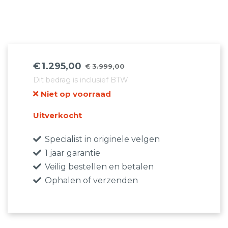
€
1.295,00
€
3.999,00
Oorspronkelijke
Huidige
Dit bedrag is inclusief BTW
prijs
prijs
Niet op voorraad
was:
is:
€3.999,00.
€1.295,00.
Uitverkocht
Specialist in originele velgen
1 jaar garantie
Veilig bestellen en betalen
Ophalen of verzenden