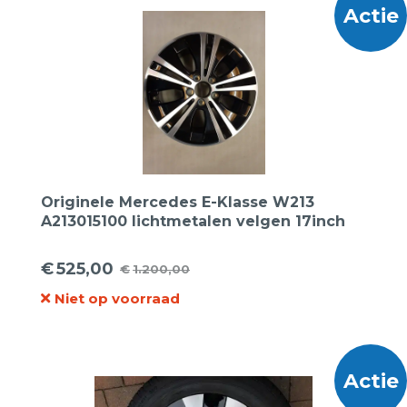
Actie
Originele Mercedes E-Klasse W213
A213015100 lichtmetalen velgen 17inch
€
525,00
€
1.200,00
Oorspronkelijke
Huidige
Niet op voorraad
prijs
prijs
was:
is:
€1.200,00.
€525,00.
Actie