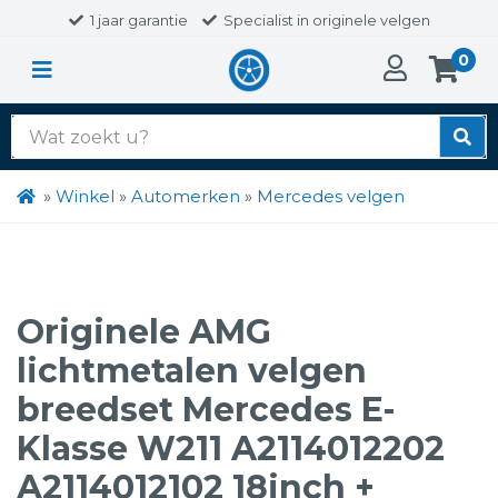
1 jaar garantie
Specialist in originele velgen
0
Zoek
naar:
»
Winkel
»
Automerken
»
Mercedes velgen
Originele AMG
lichtmetalen velgen
breedset Mercedes E-
Klasse W211 A2114012202
A2114012102 18inch +