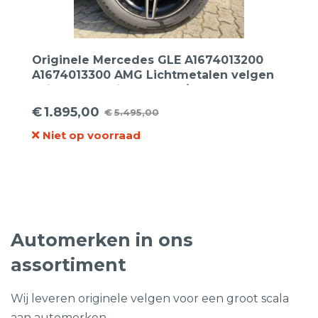
Originele Mercedes GLE A1674013200
A1674013300 AMG Lichtmetalen velgen
20inch + Continental 275/50R20 113W
Sportcontact-5 MO XL zomerbanden.
€
1.895,00
€
5.495,00
Oorspronkelijke
Huidige
Niet op voorraad
prijs
prijs
was:
is:
€5.495,00.
€1.895,00.
Automerken in ons
assortiment
Wij leveren originele velgen voor een groot scala
aan automerken.