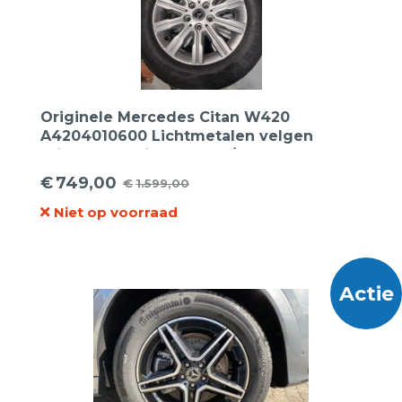
Originele Mercedes Citan W420
A4204010600 Lichtmetalen velgen
16inch + Continental 205/60R16 96H Eco-
6 XL zomerbanden.
€
749,00
€
1.599,00
Oorspronkelijke
Huidige
Niet op voorraad
prijs
prijs
was:
is:
€1.599,00.
€749,00.
Actie