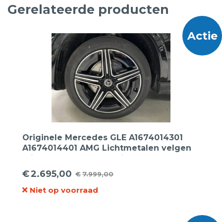
Gerelateerde producten
Actie
Originele Mercedes GLE A1674014301
A1674014401 AMG Lichtmetalen velgen
21inch breedset + Continental 315 40 21
en 275 45 21 Sportcontact-6 MO
€
2.695,00
€
7.999,00
Oorspronkelijke
Huidige
zomerbanden
Niet op voorraad
prijs
prijs
was:
is:
€7.999,00.
€2.695,00.