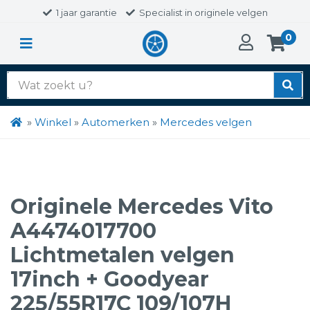
1 jaar garantie
Specialist in originele velgen
0
Zoek
naar:
»
Winkel
»
Automerken
»
Mercedes velgen
Originele Mercedes Vito
A4474017700
Lichtmetalen velgen
17inch + Goodyear
225/55R17C 109/107H