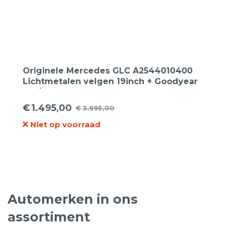
Originele Mercedes GLC A2544010400
Lichtmetalen velgen 19inch + Goodyear
235/55R19 105W Eagle F1 Assymetric-5
MO XL zomerbanden.
€
1.495,00
€
3.995,00
Oorspronkelijke
Huidige
Niet op voorraad
prijs
prijs
was:
is:
€3.995,00.
€1.495,00.
Automerken in ons
assortiment