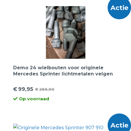
Actie
Demo 24 wielbouten voor originele
Mercedes Sprinter lichtmetalen velgen
14×1.5 kogel aansluiting
€
99,95
€
269,00
Oorspronkelijke
Huidige
Op voorraad
prijs
prijs
was:
is:
€269,00.
€99,95.
Actie