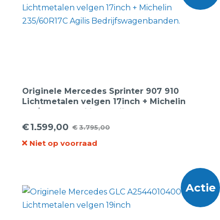
Originele Mercedes Sprinter 907 910
Lichtmetalen velgen 17inch + Michelin
235/60R17C Agilis Bedrijfswagenbanden.
€
1.599,00
€
3.795,00
Oorspronkelijke
Huidige
Niet op voorraad
prijs
prijs
was:
is:
€3.795,00.
€1.599,00.
Actie