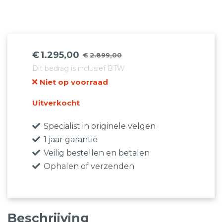
€
1.295,00
€
2.899,00
Oorspronkelijke
Huidige
Dit bedrag is inclusief BTW
prijs
prijs
Niet op voorraad
was:
is:
€2.899,00.
€1.295,00.
Uitverkocht
Specialist in originele velgen
1 jaar garantie
Veilig bestellen en betalen
Ophalen of verzenden
Beschrijving