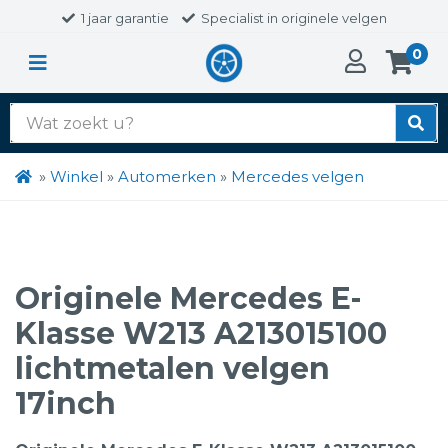
1 jaar garantie
Specialist in originele velgen
0
Zoek
naar:
»
Winkel
»
Automerken
»
Mercedes velgen
Originele Mercedes E-
Klasse W213 A213015100
lichtmetalen velgen
17inch