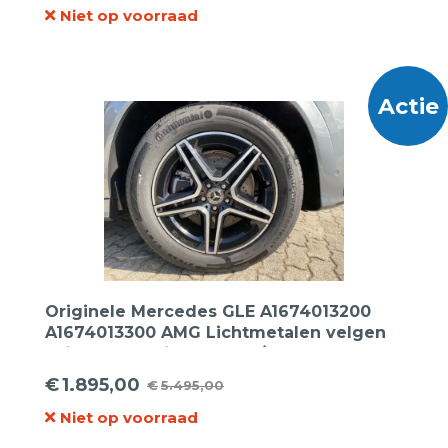
Niet op voorraad
prijs
prijs
was:
is:
€2.899,00.
€1.295,00.
Actie
Originele Mercedes GLE A1674013200
A1674013300 AMG Lichtmetalen velgen
20inch + Continental 275/50R20 113W
Sportcontact-5 MO XL zomerbanden.
€
1.895,00
€
5.495,00
Oorspronkelijke
Huidige
Niet op voorraad
prijs
prijs