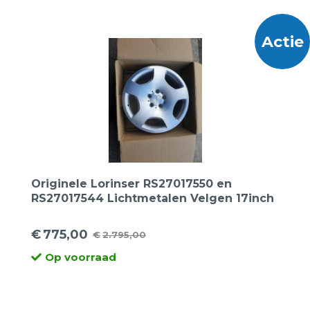
was:
is:
€5.495,00.
€1.895,00.
Actie
Originele Lorinser RS27017550 en
RS27017544 Lichtmetalen Velgen 17inch
€
775,00
€
2.795,00
Oorspronkelijke
Huidige
Op voorraad
prijs
prijs
was:
is:
€2.795,00.
€775,00.