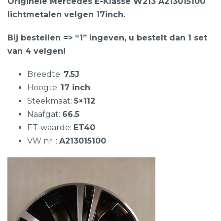
Originele Mercedes E-Klasse W213 A213015100
lichtmetalen velgen 17inch.
Bij bestellen => “1” ingeven, u bestelt dan 1 set
van 4 velgen!
Breedte:
7.5J
Hoogte:
17 inch
Steekmaat:
5×112
Naafgat:
66.5
ET-waarde:
ET40
VW nr. :
A213015100