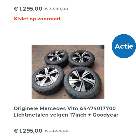
Breedset Nexen zomerbanden. (Marge
€
1.295,00
€
3.999,00
Oorspronkelijke
Huidige
factuur).
Niet op voorraad
prijs
prijs
was:
is:
€3.999,00.
€1.295,00.
Actie
Originele Mercedes Vito A4474017700
Lichtmetalen velgen 17inch + Goodyear
225/55R17C 109/107H Vector4Season
Cargo Bedrijfswagenbanden.
€
1.295,00
€
2.899,00
Oorspronkelijke
Huidige