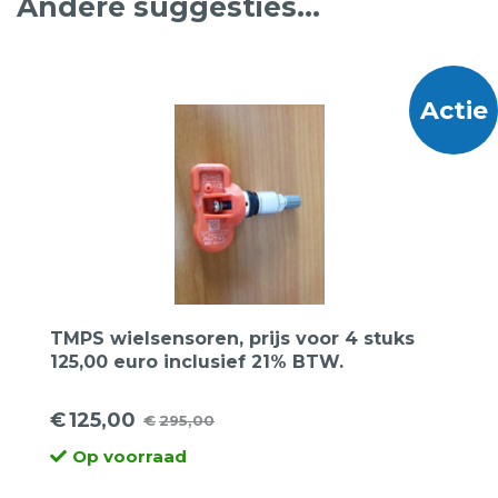
Andere suggesties…
Actie
TMPS wielsensoren, prijs voor 4 stuks
125,00 euro inclusief 21% BTW.
€
125,00
€
295,00
Oorspronkelijke
Huidige
Op voorraad
prijs
prijs
was:
is: