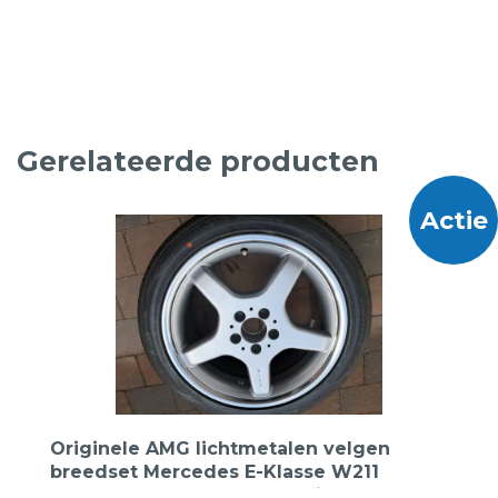
€295,00.
€125,00.
Gerelateerde producten
Actie
Originele AMG lichtmetalen velgen
breedset Mercedes E-Klasse W211
A2114012202 A2114012102 18inch +