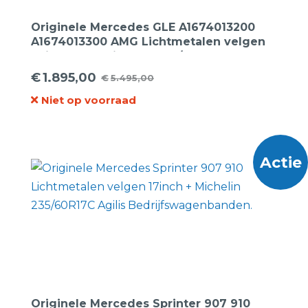
Originele Mercedes GLE A1674013200
A1674013300 AMG Lichtmetalen velgen
20inch + Continental 275/50R20 113W
Sportcontact-5 MO XL zomerbanden.
€
1.895,00
€
5.495,00
Oorspronkelijke
Huidige
Niet op voorraad
prijs
prijs
was:
is:
€5.495,00.
€1.895,00.
Actie
Originele Mercedes Sprinter 907 910