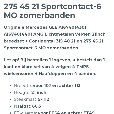
275 45 21 Sportcontact-6
MO zomerbanden
Originele Mercedes GLE A1674014301
A1674014401 AMG Lichtmetalen velgen 21inch
breedset + Continental 315 40 21 en 275 45 21
Sportcontact-6 MO zomerbanden
Let op! Bij bestellen 1 ingeven, u bestelt dan 1
kant en klare set van 4 velgen 4 TMPS
wielsensoren 4 Naafdoppen en 4 banden.
Breedte:
voor 10J en achter 11J.
Hoogte:
21 inch
Steekmaat:
5×112
Naafgat:
66.5
ET-waarde:
voor
ET54 en achter ET49