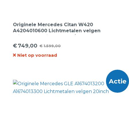
Originele Mercedes Citan W420
A4204010600 Lichtmetalen velgen
16inch + Continental 205/60R16 96H Eco-
6 XL zomerbanden.
€
749,00
€
1.599,00
Oorspronkelijke
Huidige
Niet op voorraad
prijs
prijs
was:
is:
€1.599,00.
€749,00.
Actie