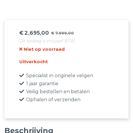
€
2.695,00
€
7.999,00
Oorspronkelijke
Huidige
Dit bedrag is inclusief BTW
prijs
prijs
Niet op voorraad
was:
is:
€7.999,00.
€2.695,00.
Uitverkocht
Specialist in originele velgen
1 jaar garantie
Veilig bestellen en betalen
Ophalen of verzenden
Beschrijving