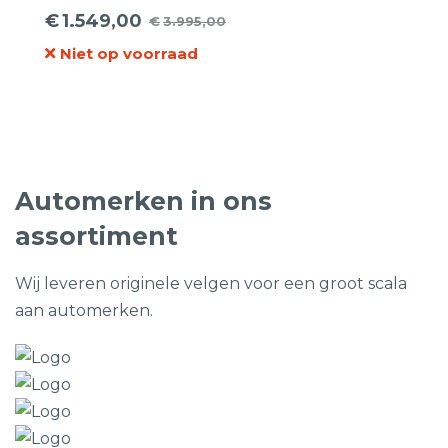
zomerbanden.
€
1.549,00
€
3.995,00
Oorspronkelijke
Huidige
Niet op voorraad
prijs
prijs
was:
is:
€3.995,00.
€1.549,00.
Automerken in ons
assortiment
Wij leveren originele velgen voor een groot scala
aan automerken.