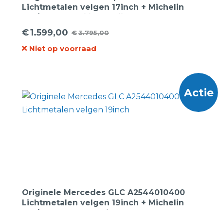
Lichtmetalen velgen 17inch + Michelin
235/60R17C Agilis Bedrijfswagenbanden.
€
1.599,00
€
3.795,00
Oorspronkelijke
Huidige
Niet op voorraad
prijs
prijs
was:
is:
€3.795,00.
€1.599,00.
Actie
Originele Mercedes GLC A2544010400
Lichtmetalen velgen 19inch + Michelin
235/55R19 105W E-Primacy MO XL