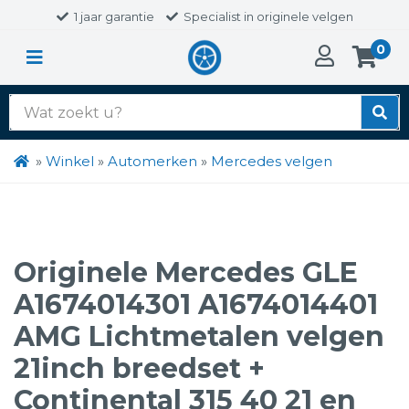
1 jaar garantie
Specialist in originele velgen
0
Zoek
naar:
»
Winkel
»
Automerken
»
Mercedes velgen
Originele Mercedes GLE
A1674014301 A1674014401
AMG Lichtmetalen velgen
21inch breedset +
Continental 315 40 21 en