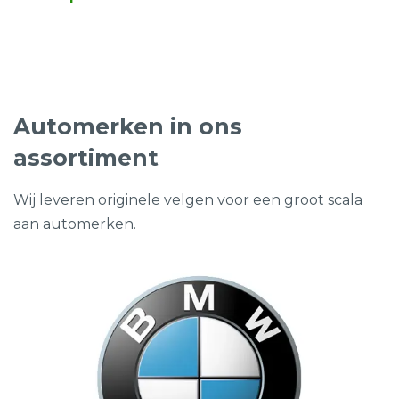
prijs
prijs
was:
is:
€950,00.
€369,00.
Automerken in ons
assortiment
Wij leveren originele velgen voor een groot scala
aan automerken.