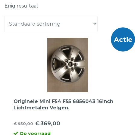
Enig resultaat
Actie
Originele Mini F54 F55 6856043 16inch
Lichtmetalen Velgen.
€
369,00
€
950,00
Oorspronkelijke
Huidige
Op voorraad