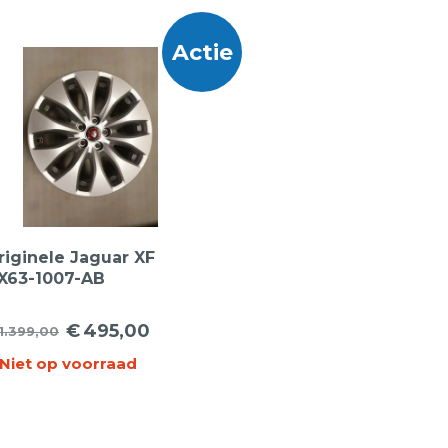
Actie
riginele Jaguar XF
X63-1007-AB
ichtmetalen velgen 17
nch
€
495,00
1.399,00
orspronkelijke
uidige
Niet op voorraad
ijs
ijs
as:
:
1.399,00.
495,00.