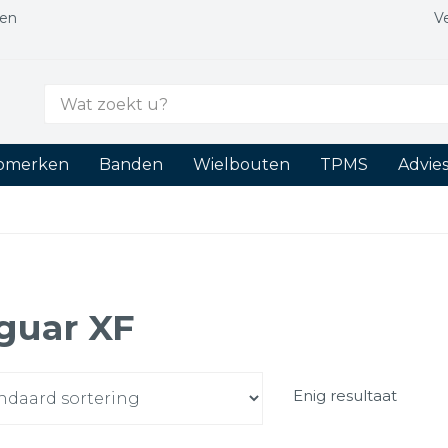
gen
V
Zoek
naar:
tomerken
Banden
Wielbouten
TPMS
Advie
guar XF
Enig resultaat