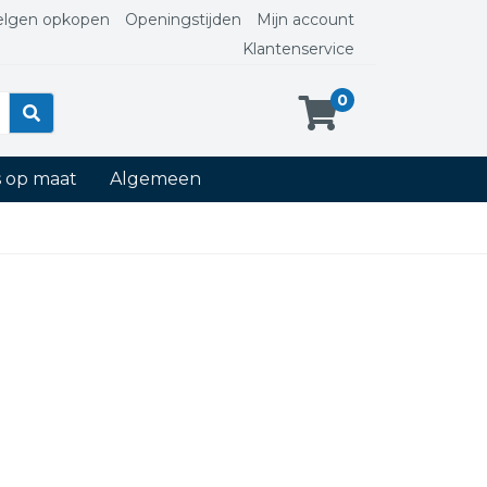
elgen opkopen
Openingstijden
Mijn account
Klantenservice
0
s op maat
Algemeen