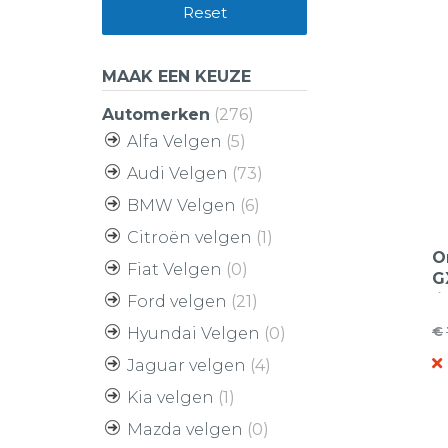
Reset
MAAK EEN KEUZE
Automerken
(276)
Alfa Velgen
(5)
Audi Velgen
(73)
BMW Velgen
(6)
Citroën velgen
(1)
O
Fiat Velgen
(0)
G
l
Ford velgen
(21)
i
€
Hyundai Velgen
(0)
O
H
Jaguar velgen
(4)
pr
pr
w
is
Kia velgen
(1)
€
€
Mazda velgen
(0)